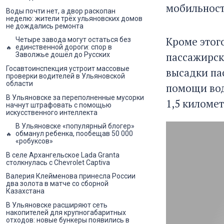
мобильност
Воды почти нет, а двор раскопан
неделю: жители трёх ульяновских домов
не дождались ремонта
Кроме этог
Четыре завода могут остаться без
единственной дороги: спор в
пассажирск
Заволжье дошёл до Русских
Госавтоинспекция устроит массовые
высадки па
проверки водителей в Ульяновской
области
помощи вод
В Ульяновске за переполненные мусорки
1,5 киломе
начнут штрафовать с помощью
искусственного интеллекта
В Ульяновске «популярный блогер»
обманул ребенка, пообещав 50 000
«робуксов»
В селе Архангельское Lada Granta
столкнулась с Chevrolet Captiva
Валерия Клейменова принесла России
два золота в матче со сборной
Казахстана
В Ульяновске расширяют сеть
накопителей для крупногабаритных
отходов: новые бункеры появились в