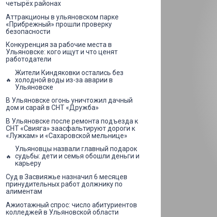
четырёх районах
Аттракционы в ульяновском парке
«Прибрежный» прошли проверку
безопасности
Конкуренция за рабочие места в
Ульяновске: кого ищут и что ценят
работодатели
Жители Киндяковки остались без
холодной воды из-за аварии в
Ульяновске
В Ульяновске огонь уничтожил дачный
дом и сарай в СНТ «Дружба»
В Ульяновске после ремонта подъезда к
СНТ «Свияга» заасфальтируют дороги к
«Лужкам» и «Сахаровской мельнице»
Ульяновцы назвали главный подарок
судьбы: дети и семья обошли деньги и
карьеру
Суд в Засвияжье назначил 6 месяцев
принудительных работ должнику по
алиментам
Ажиотажный спрос: число абитуриентов
колледжей в Ульяновской области