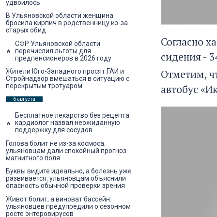
удвоилось
В Ульяновской области женщина
бросила кирпич в родственницу из-за
старых обид
Согласно ха
СФР Ульяновской области
перечислил льготы для
сидения - 3
предпенсионеров в 2026 году
Отметим, ч
Жители Юго-Западного просят ГАИ и
Стройнадзор вмешаться в ситуацию с
перекрытым тротуаром
автобус «И
6 августа
Бесплатное лекарство без рецепта:
кардиолог назвал неожиданную
поддержку для сосудов
Голова болит не из-за космоса:
ульяновцам дали спокойный прогноз
магнитного поля
Буквы видите идеально, а болезнь уже
развивается: ульяновцам объяснили
опасность обычной проверки зрения
Живот болит, а виноват бассейн:
ульяновцев предупредили о сезонном
росте энтеровирусов