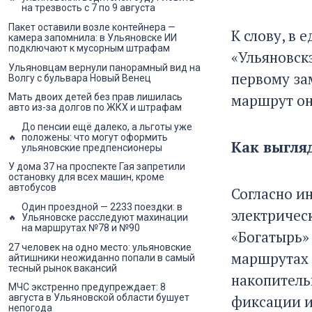
на трезвость с 7 по 9 августа
Пакет оставили возле контейнера —
К слову, в
камера запомнила: в Ульяновске ИИ
подключают к мусорным штрафам
«Ульяновскэ
Ульяновцам вернули панорамный вид на
первому за
Волгу с бульвара Новый Венец
маршрут он
Мать двоих детей без прав лишилась
авто из-за долгов по ЖКХ и штрафам
До пенсии ещё далеко, а льготы уже
положены: что могут оформить
Как выгля
ульяновские предпенсионеры
У дома 37 на проспекте Гая запретили
остановку для всех машин, кроме
автобусов
Согласно и
Один проездной — 2233 поездки: в
электричес
Ульяновске расследуют махинации
на маршрутах №78 и №90
«Богатырь»
27 человек на одно место: ульяновские
маршрутах 
айтишники неожиданно попали в самый
тесный рынок вакансий
накопитель
МЧС экстренно предупреждает: 8
фиксации и
августа в Ульяновской области бушует
непогода