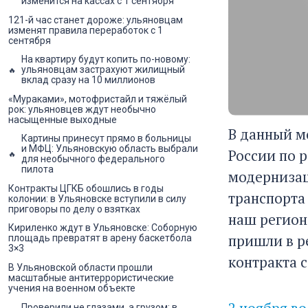
изменится на кассах с 1 сентября
121-й час станет дороже: ульяновцам
изменят правила переработок с 1
сентября
На квартиру будут копить по-новому:
ульяновцам застрахуют жилищный
вклад сразу на 10 миллионов
«Мураками», мотофристайл и тяжёлый
рок: ульяновцев ждут необычно
насыщенные выходные
В данный м
Картины принесут прямо в больницы
и МФЦ: Ульяновскую область выбрали
России по 
для необычного федерального
пилота
модернизац
Контракты ЦГКБ обошлись в годы
транспорта
колонии: в Ульяновске вступили в силу
приговоры по делу о взятках
наш регион
Кириленко ждут в Ульяновске: Соборную
пришли в р
площадь превратят в арену баскетбола
3×3
контракта с
В Ульяновской области прошли
масштабные антитеррористические
учения на военном объекте
2 ноября в
Проверили не глазами, а грузом: в