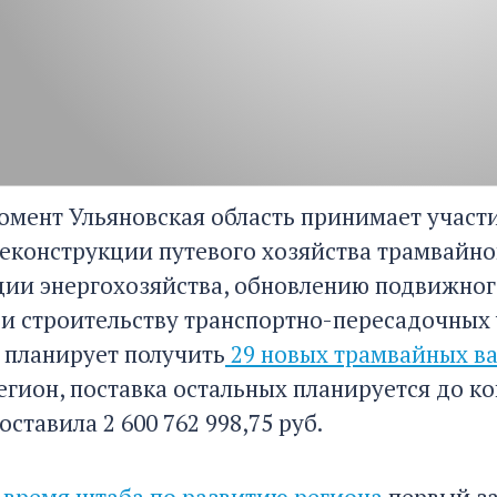
омент Ульяновская область принимает участ
реконструкции путевого хозяйства трамвайно
ии энергохозяйства, обновлению подвижног
 и строительству транспортно-пересадочных 
 планирует получить
29 новых трамвайных в
егион, поставка остальных планируется до к
оставила 2 600 762 998,75 руб.
о время штаба по развитию региона
первый за