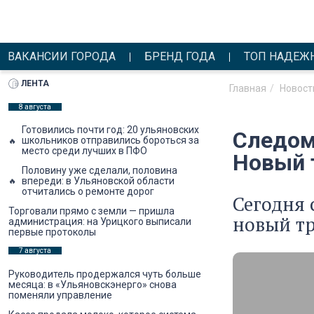
ВАКАНСИИ ГОРОДА
БРЕНД ГОДА
ТОП НАДЕЖ
ЛЕНТА
Главная
Новост
8 августа
Готовились почти год: 20 ульяновских
Следом
школьников отправились бороться за
место среди лучших в ПФО
Новый 
Половину уже сделали, половина
впереди: в Ульяновской области
отчитались о ремонте дорог
Сегодня 
Торговали прямо с земли — пришла
новый тр
администрация: на Урицкого выписали
первые протоколы
7 августа
Руководитель продержался чуть больше
месяца: в «Ульяновскэнерго» снова
поменяли управление