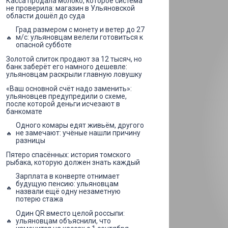
Касса продала молоко, которое система
не проверила: магазин в Ульяновской
области дошёл до суда
Град размером с монету и ветер до 27
м/с: ульяновцам велели готовиться к
опасной субботе
Золотой слиток продают за 12 тысяч, но
банк заберёт его намного дешевле:
ульяновцам раскрыли главную ловушку
«Ваш основной счёт надо заменить»:
ульяновцев предупредили о схеме,
после которой деньги исчезают в
банкомате
Одного комары едят живьём, другого
не замечают: учёные нашли причину
разницы
Пятеро спасённых: история томского
рыбака, которую должен знать каждый
Зарплата в конверте отнимает
будущую пенсию: ульяновцам
назвали ещё одну незаметную
потерю стажа
Один QR вместо целой россыпи:
ульяновцам объяснили, что