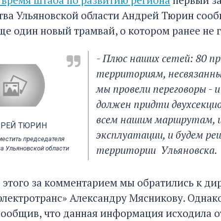
тва Ульяновской области Андрей Тюрин сообщ
ще один новый трамвай, о котором ранее не 
- Плюс наших сетей: 80 
территориям, несвязанн
мы провели переговоры - 
должен придти двухсекци
всем нашим маршрутам, 
РЕЙ ТЮРИН
эксплуатации, и будем реш
местить председателя
территории Ульяновска.
ва Ульяновской области
е этого за комментарием мы обратились к д
электротранс» Александру Мясникову. Однак
сообщив, что данная информация исходила от 