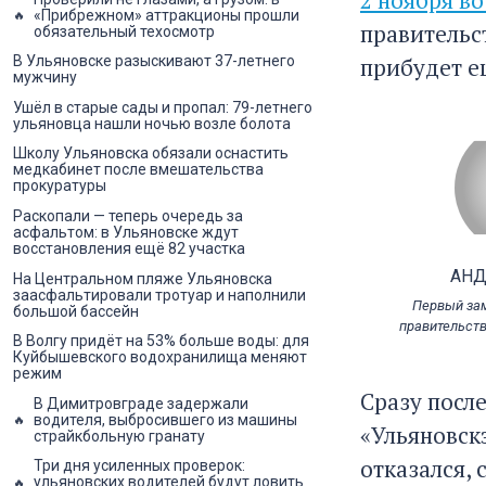
«Прибрежном» аттракционы прошли
правительс
обязательный техосмотр
прибудет е
В Ульяновске разыскивают 37-летнего
мужчину
Ушёл в старые сады и пропал: 79-летнего
ульяновца нашли ночью возле болота
Школу Ульяновска обязали оснастить
медкабинет после вмешательства
прокуратуры
Раскопали — теперь очередь за
асфальтом: в Ульяновске ждут
восстановления ещё 82 участка
АНД
На Центральном пляже Ульяновска
заасфальтировали тротуар и наполнили
Первый за
большой бассейн
правительст
В Волгу придёт на 53% больше воды: для
Куйбышевского водохранилища меняют
режим
Сразу посл
В Димитровграде задержали
водителя, выбросившего из машины
«Ульяновск
страйкбольную гранату
отказался, 
Три дня усиленных проверок:
ульяновских водителей будут ловить