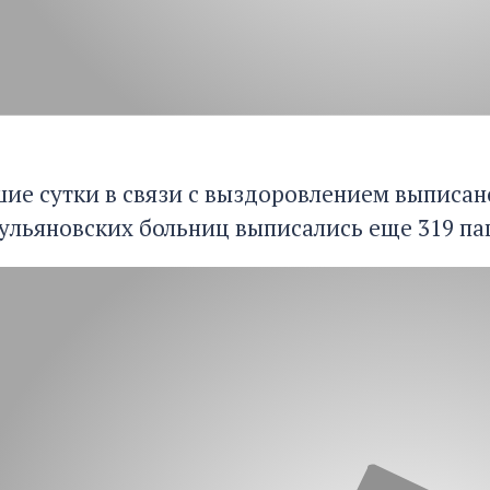
ие сутки в связи с выздоровлением выписано 
 ульяновских больниц выписались еще 319 па