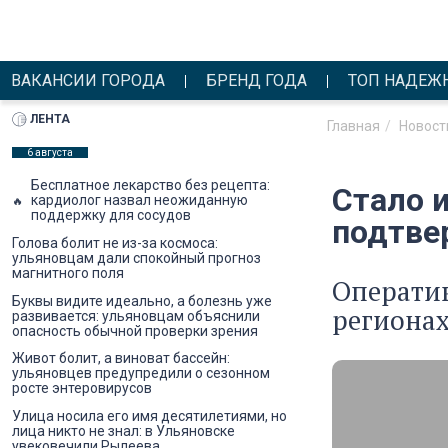
ВАКАНСИИ ГОРОДА
БРЕНД ГОДА
ТОП НАДЕЖ
ЛЕНТА
Главная
Новост
6 августа
Бесплатное лекарство без рецепта:
Стало и
кардиолог назвал неожиданную
поддержку для сосудов
подтве
Голова болит не из-за космоса:
ульяновцам дали спокойный прогноз
магнитного поля
Операти
Буквы видите идеально, а болезнь уже
регионах
развивается: ульяновцам объяснили
опасность обычной проверки зрения
Живот болит, а виноват бассейн:
ульяновцев предупредили о сезонном
росте энтеровирусов
Улица носила его имя десятилетиями, но
лица никто не знал: в Ульяновске
увековечили Рылеева