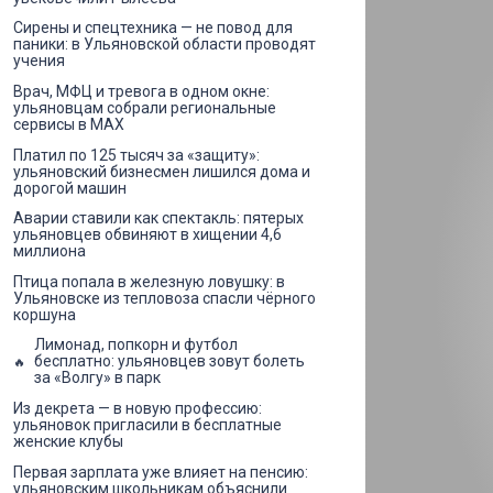
Сирены и спецтехника — не повод для
паники: в Ульяновской области проводят
учения
Врач, МФЦ и тревога в одном окне:
ульяновцам собрали региональные
сервисы в MAX
Платил по 125 тысяч за «защиту»:
ульяновский бизнесмен лишился дома и
дорогой машин
Аварии ставили как спектакль: пятерых
ульяновцев обвиняют в хищении 4,6
миллиона
Птица попала в железную ловушку: в
Ульяновске из тепловоза спасли чёрного
коршуна
Лимонад, попкорн и футбол
бесплатно: ульяновцев зовут болеть
за «Волгу» в парк
Из декрета — в новую профессию:
ульяновок пригласили в бесплатные
женские клубы
Первая зарплата уже влияет на пенсию:
ульяновским школьникам объяснили