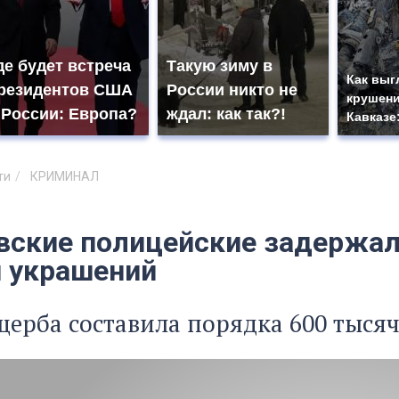
де будет встреча
Такую зиму в
Как выг
резидентов США
России никто не
крушени
 России: Европа?
ждал: как так?!
Кавказе
ти
КРИМИНАЛ
вские полицейские задержал
и украшений
ерба составила порядка 600 тысяч