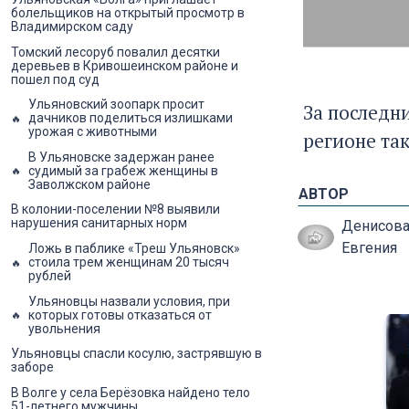
болельщиков на открытый просмотр в
Владимирском саду
Томский лесоруб повалил десятки
деревьев в Кривошеинском районе и
пошел под суд
Ульяновский зоопарк просит
За последн
дачников поделиться излишками
урожая с животными
регионе та
В Ульяновске задержан ранее
судимый за грабеж женщины в
Заволжском районе
АВТОР
В колонии-поселении №8 выявили
нарушения санитарных норм
Денисов
Евгения
Ложь в паблике «Треш Ульяновск»
стоила трем женщинам 20 тысяч
рублей
Ульяновцы назвали условия, при
которых готовы отказаться от
увольнения
Ульяновцы спасли косулю, застрявшую в
заборе
В Волге у села Берёзовка найдено тело
51-летнего мужчины