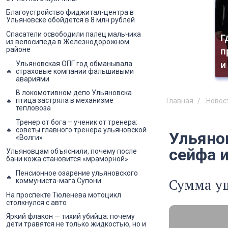
Благоустройство фиджитал-центра в
Ульяновске обойдется в 8 млн рублей
Спасатели освободили палец мальчика
Г
из велосипеда в Железнодорожном
районе
п
Ульяновская ОПГ год обманывала
и
страховые компании фальшивыми
авариями
В локомотивном депо Ульяновска
птица застряла в механизме
Главная
Новос
тепловоза
Тренер от бога – ученик от тренера:
советы главного тренера ульяновской
Ульяно
«Волги»
сейфа 
Ульяновцам объяснили, почему после
бани кожа становится «мраморной»
Пенсионное озарение ульяновского
Сумма ущ
коммуниста-мага Супони
На проспекте Тюленева мотоцикл
столкнулся с авто
Яркий флакон — тихий убийца: почему
дети травятся не только жидкостью, но и