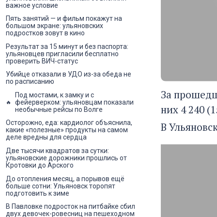
важное условие
Пять занятий — и фильм покажут на
большом экране: ульяновских
подростков зовут в кино
Результат за 15 минут и без паспорта:
ульяновцев пригласили бесплатно
проверить ВИЧ-статус
Убийце отказали в УДО из-за обеда не
по расписанию
За прошедши
Под мостами, к замку и с
фейерверком: ульяновцам показали
них 4 240 (
необычные рейсы по Волге
Осторожно, еда: кардиолог объяснила,
В Ульяновс
какие «полезные» продукты на самом
деле вредны для сердца
Две тысячи квадратов за сутки:
ульяновские дорожники прошлись от
Кротовки до Арского
До отопления месяц, а порывов ещё
больше сотни: Ульяновск торопят
подготовить к зиме
В Павловке подросток на питбайке сбил
двух девочек-ровесниц на пешеходном