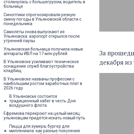
столкнулась с большегрузом, водитель в
больнице
Синоптики спрогнозировали резкую
смену погоды в Ульяновской области с
понедельника
Самолёты снова выпускают из
Ульяновска: аэропорт открылся после
утренней паузы
Ульяновская больница получила новые
За прошедш
аппараты ИВЛ на 17 млн рублей
декабря из
В Ульяновске усиливают техническое
оснащение служб благоустройства
кладбищ
В Ульяновске названы профессии с
наибольшим ростом заработных плат в
2026 году
В Ульяновске состоится
традиционный забег в честь Дня
воздушного флота
Ефремова перекроют на целый месяц:
ульяновцам придётся искать новый путь
Пицца для зумера, бургер для
миллениала: как разные поколения