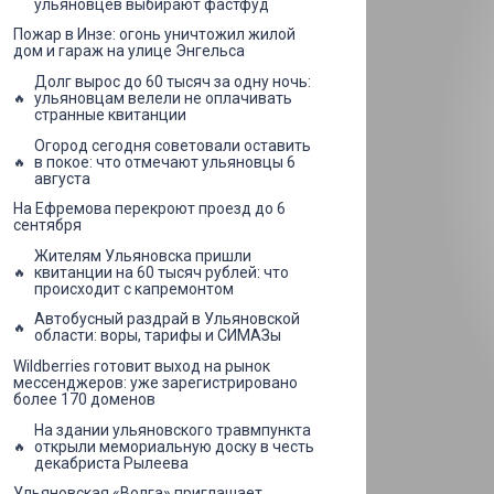
ульяновцев выбирают фастфуд
Пожар в Инзе: огонь уничтожил жилой
дом и гараж на улице Энгельса
Долг вырос до 60 тысяч за одну ночь:
ульяновцам велели не оплачивать
странные квитанции
Огород сегодня советовали оставить
в покое: что отмечают ульяновцы 6
августа
На Ефремова перекроют проезд до 6
сентября
Жителям Ульяновска пришли
квитанции на 60 тысяч рублей: что
происходит с капремонтом
Автобусный раздрай в Ульяновской
области: воры, тарифы и СИМАЗы
Wildberries готовит выход на рынок
мессенджеров: уже зарегистрировано
более 170 доменов
На здании ульяновского травмпункта
открыли мемориальную доску в честь
декабриста Рылеева
Ульяновская «Волга» приглашает