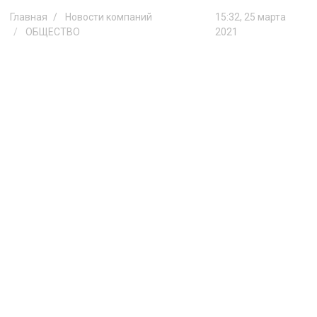
Главная
Новости компаний
15:32, 25 марта
ОБЩЕСТВО
2021
В пилотной сети 5G достигнуты
новые рекордные скорости
МТС с компаниями Motorola и Qualcomm
Technologies, Inc., достигли в пилотной
сети 5G на флагманском смартфоне
Motorola edge+ скорости загрузки
данных свыше 4 Гбит/сек, рекордной
среди коммерческих смартфонов,
представленных в продаже в России и
странах Европы.