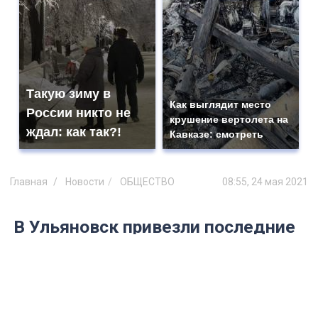
Такую зиму в
Как выглядит место
России никто не
крушение вертолета на
ждал: как так?!
Кавказе: смотреть
Главная
Новости
ОБЩЕСТВО
08:55, 24 мая 2021
В Ульяновск привезли последние
два троллейбуса, списанные из
Москвы
На сегодняшний день поступили все 30
вагонов.