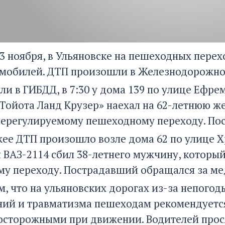
23 ноября, в Ульяновске на пешеходных пере
омобилей. ДТП произошли в Железнодорожно
ли в ГИБДД, в 7:30 у дома 139 по улице Ефр
Тойота Ланд Крузер» наехал на 62-летнюю 
нерегулируемому пешеходному переходу. По
ожее ДТП произошло возле дома 62 по улице 
 ВАЗ-2114 сбил 38-летнего мужчину, которы
у переходу. Пострадавший обращался за м
, что на ульяновских дорогах из-за непогод
ний и травматизма пешеходам рекомендуется
осторожными при движении. Водителей прос