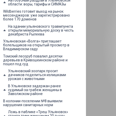
Автобусный раздрай в Ульяновской
области: воры, тарифы и СИМАЗы
Wildberries готовит выход на рынок
мессенджеров: уже зарегистрировано
более 170 доменов
На здании ульяновского травмпункта
открыли мемориальную доску в честь
декабриста Рылеева
Ульяновская «Волга» приглашает
болельщиков на открытый просмотр в
Владимирском саду
Томский лесоруб повалил десятки
деревьев в Кривошеинском районе и
пошел под суд
Ульяновский зоопарк просит
дачников поделиться излишками
урожая с животными
В Ульяновске задержан ранее
судимый за грабеж женщины в
Заволжском районе
В колонии-поселении №8 выявили
нарушения санитарных норм
Ложь в паблике «Треш Ульяновск»
стоила трем женщинам 20 тысяч