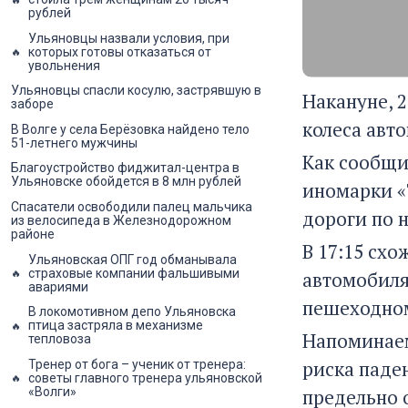
рублей
Ульяновцы назвали условия, при
которых готовы отказаться от
увольнения
Ульяновцы спасли косулю, застрявшую в
Накануне, 
заборе
колеса авт
В Волге у села Берёзовка найдено тело
51-летнего мужчины
Как сообщи
Благоустройство фиджитал-центра в
Ульяновске обойдется в 8 млн рублей
иномарки «
Спасатели освободили палец мальчика
дороги по 
из велосипеда в Железнодорожном
районе
В 17:15 сх
Ульяновская ОПГ год обманывала
страховые компании фальшивыми
автомобиля
авариями
пешеходном
В локомотивном депо Ульяновска
птица застряла в механизме
Напоминаем
тепловоза
риска паде
Тренер от бога – ученик от тренера:
советы главного тренера ульяновской
«Волги»
предельно 