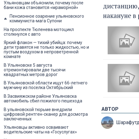
Ульяновцам объяснили, почему после
дистанцию,
бани кожа становится «мраморной»
накануне в
Пенсионное озарение ульяновского
коммуниста-мага Супони
На проспекте Тюленева мотоцикл
столкнулся с авто
Яркий флакон — тихий убийца: почему
дети травятся не только жидкостью, но и
пустым воздухом в непроветренной
комнате
В Ульяновске 5 августа
отремонтировали две тысячи
квадратных метров дорог
В Ульяновской области ищут 66-летнего
мужчину из поселка Октябрьский
В Засвияжском районе Ульяновска
автомобиль сбил пожилого пешехода
АВТОР
В ульяновской тюрьме внедрили
цифровой рентген-сканер для досмотра
заключенных
Шарафутд
Ульяновцы активно осваивают
водительские чаты на «Госуслугах»