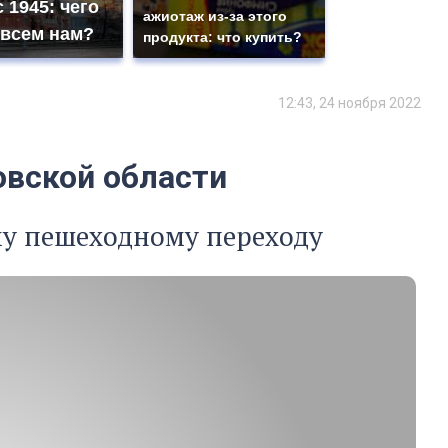
 1945: чего
ажиотаж из-за этого
 всем нам?
продукта: что купить?
12:43, 24 ноября 2022
овской области
му пешеходному переходу