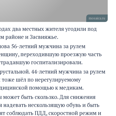
mosaica.ru
ходах два местных жителя угодили под
м районе и Засвияжье.
емова 56-летний мужчина за рулем
женщину, переходившую проезжую часть
страдавшую госпитализировали.
Хрустальной. 44-летний мужчина за рулем
й тоже шёл по нерегулируемому
едицинской помощью к медикам.
ы может быть скользко. Для снижения
 надевать нескользящую обувь и быть
ят соблюдать ПДД, скоростной режим и