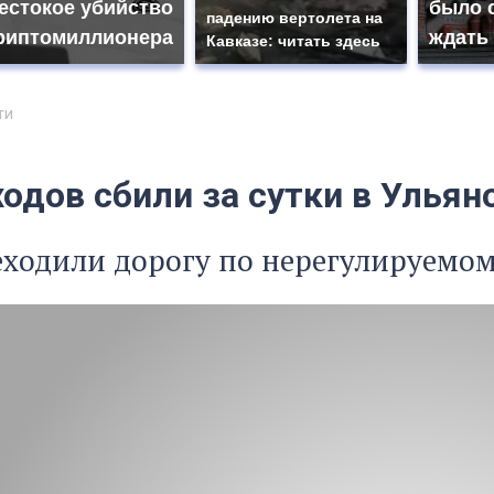
естокое убийство
было с
падению вертолета на
риптомиллионера
ждать
Кавказе: читать здесь
ти
одов сбили за сутки в Ульян
еходили дорогу по нерегулируемо