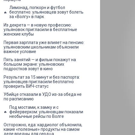
Лимонад, попкорн и футбол
бесплатно: ульяновцев зовут болеть
за «Волгу» в парк
Из декрета — в новую профессию:
ульяновок пригласили в бесплатные
женские клубы
Первая зарплата уже влияет на пенсию:
ульяновским школьникам объяснили
важное условие
Пять занятий — и фильм покажут на
большом экране: ульяновских
подростков зовут в кино
Результат за 15 минут и без паспорта:
ульяновцев пригласили бесплатно
проверить ВИЧ-статус
Убийце отказали в УДО из-за обеда не
по расписанию
Под мостами, к замку и с
фейерверком: ульяновцам показали
необычные рейсы по Волге
Осторожно, еда: кардиолог объяснила,
какие «полезные» продукты на самом
деле вредны для сердца