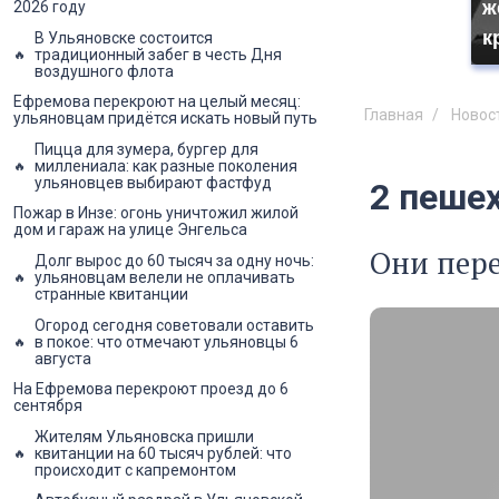
ж
2026 году
к
В Ульяновске состоится
традиционный забег в честь Дня
воздушного флота
Ефремова перекроют на целый месяц:
Главная
Новос
ульяновцам придётся искать новый путь
Пицца для зумера, бургер для
миллениала: как разные поколения
ульяновцев выбирают фастфуд
2 пешех
Пожар в Инзе: огонь уничтожил жилой
дом и гараж на улице Энгельса
Они пер
Долг вырос до 60 тысяч за одну ночь:
ульяновцам велели не оплачивать
странные квитанции
Огород сегодня советовали оставить
в покое: что отмечают ульяновцы 6
августа
На Ефремова перекроют проезд до 6
сентября
Жителям Ульяновска пришли
квитанции на 60 тысяч рублей: что
происходит с капремонтом