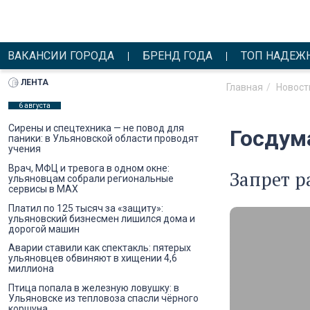
ВАКАНСИИ ГОРОДА
БРЕНД ГОДА
ТОП НАДЕЖ
ЛЕНТА
Главная
Новост
6 августа
Сирены и спецтехника — не повод для
Госдум
паники: в Ульяновской области проводят
учения
Врач, МФЦ и тревога в одном окне:
Запрет р
ульяновцам собрали региональные
сервисы в MAX
Платил по 125 тысяч за «защиту»:
ульяновский бизнесмен лишился дома и
дорогой машин
Аварии ставили как спектакль: пятерых
ульяновцев обвиняют в хищении 4,6
миллиона
Птица попала в железную ловушку: в
Ульяновске из тепловоза спасли чёрного
коршуна