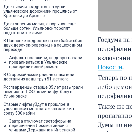
Две тысячи квадратов за сутки:
ульяновские дорожники прошлись от
Кротовки до Арского
До отопления месяц, а порывов ещё
больше сотни: Ульяновск торопят
подготовить к зиме
Госдума на 
В Павловке подросток на питбайке сбил
двух девочек-ровесниц на пешеходном
педофилии и
переходе
включении 
Асфальт положили, но дворы начали
проваливаться: в Ульяновске
Новости
.
проверили новый ремонт
В Старомайнском районе спасатели
Теперь по 
достали из воды труп 51-летнего
либо демон
Росгвардейцы старше 35 лет разыграли
чемпионат ПФО по мини-футболу в
педофилию,
Ульяновске
Старые лифты уйдут в прошлое: в
Такие же п
ульяновских многоэтажках заменят
сразу 500 кабин
пропагандо
Завтра отключат светофоры на
Думы по ин
пересечении Локомотивной с
улицами Державина и Инзенской