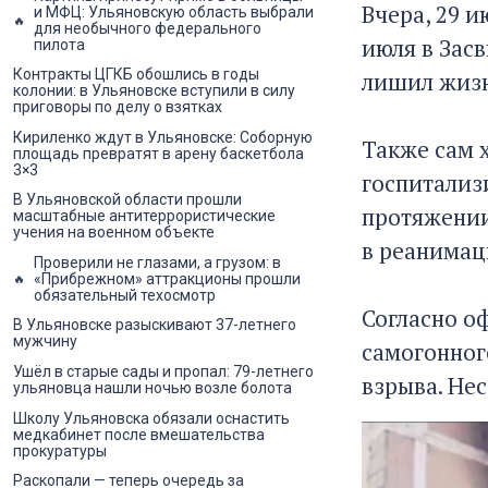
Вчера, 29 и
и МФЦ: Ульяновскую область выбрали
для необычного федерального
июля в Зас
пилота
Контракты ЦГКБ обошлись в годы
лишил жизн
колонии: в Ульяновске вступили в силу
приговоры по делу о взятках
Кириленко ждут в Ульяновске: Соборную
Также сам 
площадь превратят в арену баскетбола
3×3
госпитализи
В Ульяновской области прошли
протяжении
масштабные антитеррористические
учения на военном объекте
в реанимац
Проверили не глазами, а грузом: в
«Прибрежном» аттракционы прошли
обязательный техосмотр
Согласно о
В Ульяновске разыскивают 37-летнего
мужчину
самогонног
Ушёл в старые сады и пропал: 79-летнего
взрыва. Не
ульяновца нашли ночью возле болота
Школу Ульяновска обязали оснастить
медкабинет после вмешательства
прокуратуры
Раскопали — теперь очередь за