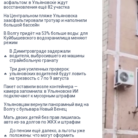
асфальтом: в Ульяновске ждут
восстановления ещё 82 участка
На Центральном пляже Ульяновска
заасфальтировали тротуар и наполнили
большой бассейн
В Волгу придёт на 53% больше воды: для
Куйбышевского водохранилища меняют
режим
В Димитровграде задержали
водителя, выбросившего из машины
страйкбольную гранату
Три дня усиленных проверок:
ульяновских водителей будут ловить
на трезвость с 7 по 9 августа
Пакет оставили возле контейнера —
камера запомнила: в Ульяновске ИИ
подключают к мусорным штрафам
Ульяновцам вернули панорамный вид на
Волгу с бульвара Новый Венец
Мать двоих детей без прав лишилась
авто из-за долгов по ЖКХ и штрафам
До пенсии ещё далеко, а льготы уже
положены: что могут оформить