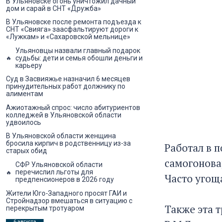
В Ульяновске огонь уничтожил дачный
дом и сарай в СНТ «Дружба»
В Ульяновске после ремонта подъезда к
СНТ «Свияга» заасфальтируют дороги к
«Лужкам» и «Сахаровской мельнице»
Ульяновцы назвали главный подарок
судьбы: дети и семья обошли деньги и
карьеру
Суд в Засвияжье назначил 6 месяцев
принудительных работ должнику по
алиментам
Ажиотажный спрос: число абитуриентов
колледжей в Ульяновской области
удвоилось
В Ульяновской области женщина
бросила кирпич в родственницу из-за
Работал в п
старых обид
самогоновар
СФР Ульяновской области
перечислил льготы для
Часто угоща
предпенсионеров в 2026 году
Жители Юго-Западного просят ГАИ и
Стройнадзор вмешаться в ситуацию с
Также эта 
перекрытым тротуаром
6 августа