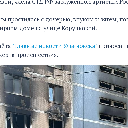
евой, члена СТД РФ заслуженной артистки Р
ны простилась с дочерью, внуком и зятем, п
ирном доме на улице Корунковой.
айта
"Главные новости Ульяновска"
приносит 
жертв происшествия.