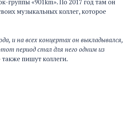
ок-группы «901km». По 2017 год там он
 своих музыкальных коллег, которое
ода, и на всех концертах он выкладывался,
 этот период стал для него одним из
-
также пишут коллеги.