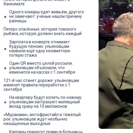
банкомате
Одного комары едят живьём, другого
не замечают: учёные нашли причину
разницы
Пятеро спасённых: история томского
рыбака, которую должен знать каждый
Зарплата в конверте отнимает
будущую пенсию: ульяновцам
назвали ещё одну незаметную
потерю стажа
Один QR вместо целой россыпи:
ульяновцам объяснили, что
изменится на кассах с 1 сентября
121-й час станет дороже: ульяновцам
изменят правила переработок с 1
сентября
На квартиру будут копить по-новому:
ульяновцам застрахуют жилищный
вклад сразу на 10 миллионов
«Мураками», мотофристайл и тяжёлый
рок: ульяновцев ждут необычно
насыщенные выходные
Картины принесут прямо в больницы