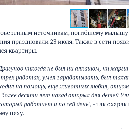
роверенным источникам, погибшему малышу и
ния праздновали 23 июля. Также в сети появ
ся квартиры.
рагунов никогда не был ни алкашом, ни марги
 трех работах, умел зарабатывать, был талан
ходил на помощь, еще животных любил, отцом 
ё более десяти лет назад открыл для детей У
оторый работает и по сей день", -
так охарак
му цеху.