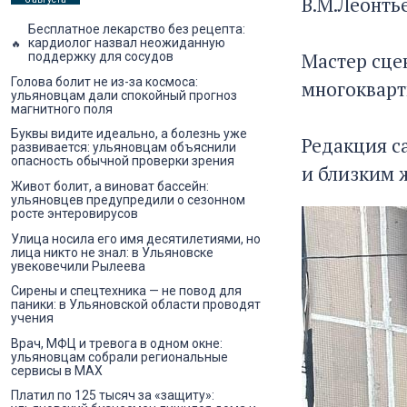
В.М.Леонть
Бесплатное лекарство без рецепта:
кардиолог назвал неожиданную
Мастер сце
поддержку для сосудов
Голова болит не из-за космоса:
многокварт
ульяновцам дали спокойный прогноз
магнитного поля
Буквы видите идеально, а болезнь уже
Редакция с
развивается: ульяновцам объяснили
опасность обычной проверки зрения
и близким 
Живот болит, а виноват бассейн:
ульяновцев предупредили о сезонном
росте энтеровирусов
Улица носила его имя десятилетиями, но
лица никто не знал: в Ульяновске
увековечили Рылеева
Сирены и спецтехника — не повод для
паники: в Ульяновской области проводят
учения
Врач, МФЦ и тревога в одном окне:
ульяновцам собрали региональные
сервисы в MAX
Платил по 125 тысяч за «защиту»: