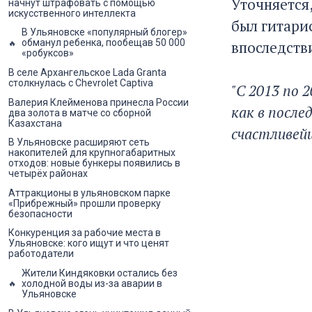
Уточняется,
начнут штрафовать с помощью
искусственного интеллекта
был гитарис
В Ульяновске «популярный блогер»
обманул ребенка, пообещав 50 000
впоследств
«робуксов»
В селе Архангельское Lada Granta
столкнулась с Chevrolet Captiva
"С 2013 по 
Валерия Клейменова принесла России
как в после
два золота в матче со сборной
Казахстана
счастливейш
В Ульяновске расширяют сеть
накопителей для крупногабаритных
отходов: новые бункеры появились в
четырёх районах
Аттракционы в ульяновском парке
«Прибрежный» прошли проверку
безопасности
Конкуренция за рабочие места в
Ульяновске: кого ищут и что ценят
работодатели
Жители Киндяковки остались без
холодной воды из-за аварии в
Ульяновске