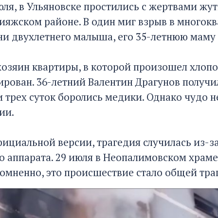
юля, в Ульяновске простились с жертвами жу
вияжском районе. В один миг взрыв в многок
и двухлетнего малыша, его 35-летнюю маму 
хозяин квартиры, в которой произошел хлоп
рован. 36-летний Валентин Драгунов получил
 трех суток боролись медики. Однако чудо 
ии.
фициальной версии, трагедия случилась из-з
о аппарата. 29 июля в Неопалимовском храм
сомненно, это происшествие стало общей траг