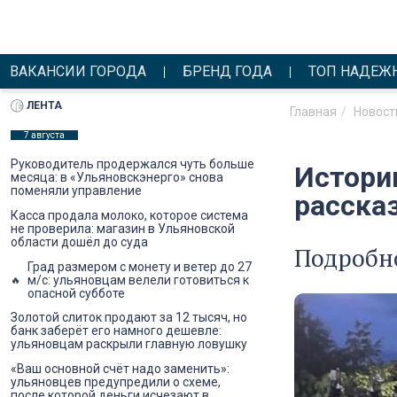
ВАКАНСИИ ГОРОДА
БРЕНД ГОДА
ТОП НАДЕЖ
ЛЕНТА
Главная
Новост
7 августа
Руководитель продержался чуть больше
Истори
месяца: в «Ульяновскэнерго» снова
поменяли управление
рассказ
Касса продала молоко, которое система
не проверила: магазин в Ульяновской
области дошёл до суда
Подробн
Град размером с монету и ветер до 27
м/с: ульяновцам велели готовиться к
опасной субботе
Золотой слиток продают за 12 тысяч, но
банк заберёт его намного дешевле:
ульяновцам раскрыли главную ловушку
«Ваш основной счёт надо заменить»:
ульяновцев предупредили о схеме,
после которой деньги исчезают в