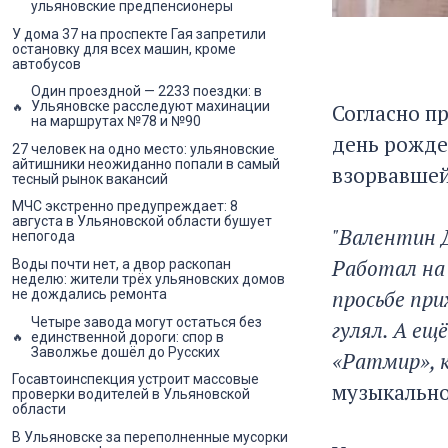
ульяновские предпенсионеры
У дома 37 на проспекте Гая запретили
остановку для всех машин, кроме
автобусов
Один проездной — 2233 поездки: в
Ульяновске расследуют махинации
Согласно п
на маршрутах №78 и №90
день рожде
27 человек на одно место: ульяновские
айтишники неожиданно попали в самый
взорвавшей
тесный рынок вакансий
МЧС экстренно предупреждает: 8
августа в Ульяновской области бушует
"Валентин Д
непогода
Работал на
Воды почти нет, а двор раскопан
неделю: жители трёх ульяновских домов
просьбе при
не дождались ремонта
Четыре завода могут остаться без
гулял. А ещ
единственной дороги: спор в
Заволжье дошёл до Русских
«Ратмир», к
Госавтоинспекция устроит массовые
музыкально
проверки водителей в Ульяновской
области
В Ульяновске за переполненные мусорки