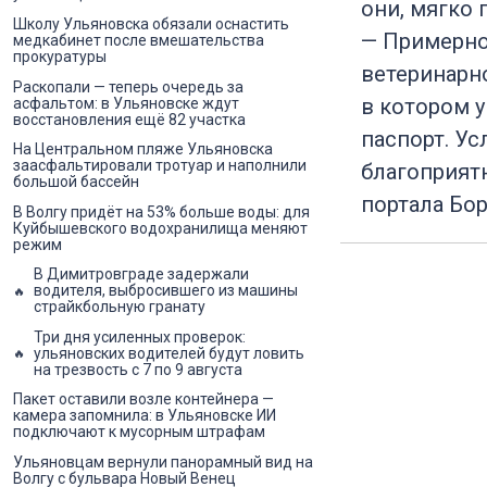
они, мягко 
Школу Ульяновска обязали оснастить
— Примерно
медкабинет после вмешательства
прокуратуры
ветеринарно
Раскопали — теперь очередь за
в котором у
асфальтом: в Ульяновске ждут
восстановления ещё 82 участка
паспорт. У
На Центральном пляже Ульяновска
заасфальтировали тротуар и наполнили
благоприят
большой бассейн
портала Бор
В Волгу придёт на 53% больше воды: для
Куйбышевского водохранилища меняют
режим
В Димитровграде задержали
водителя, выбросившего из машины
страйкбольную гранату
Три дня усиленных проверок:
ульяновских водителей будут ловить
на трезвость с 7 по 9 августа
Пакет оставили возле контейнера —
камера запомнила: в Ульяновске ИИ
подключают к мусорным штрафам
Ульяновцам вернули панорамный вид на
Волгу с бульвара Новый Венец