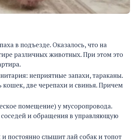
аха в подъезде. Оказалось, что на
тире различных животных. При этом это
артира.
анитария: неприятные запахи, тараканы.
ь кошек, две черепахи и свинья. Причем
ческое помещение) у мусоропровода.
б соседей и обращения в управляющую
й и постоянно слышит лай собак и топот