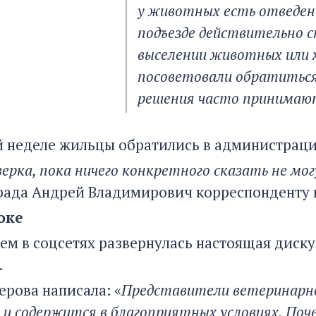
у животных есть отведенн
подъезде действительно с
выселении животных или х
посоветовали обратиться 
решения часто принимают
 неделе жильцы обратились в администраци
ерка, пока ничего конкретного сказать не мог
ада Андрей Владимирович корреспонденту п
оке
ем в соцсетях развернулась настоящая диск
.
ерова написала: «
Представители ветеринарно
 и содержится в благоприятных условиях. Поч