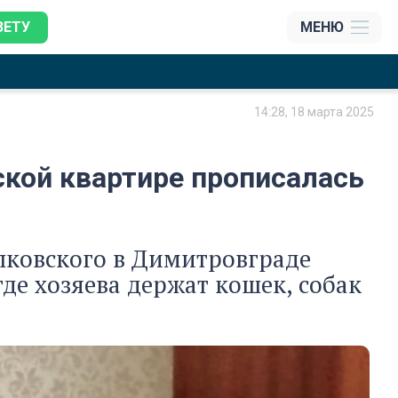
ЗЕТУ
МЕНЮ
14:28, 18 марта 2025
кой квартире прописалась
лковского в Димитровграде
де хозяева держат кошек, собак