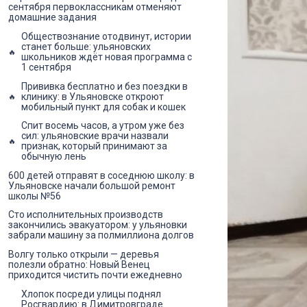
сентября первоклассникам отменяют
домашние задания
Обществознание отодвинут, истории
станет больше: ульяновских
школьников ждёт новая программа с
1 сентября
Прививка бесплатно и без поездки в
клинику: в Ульяновске откроют
мобильный пункт для собак и кошек
Спит восемь часов, а утром уже без
сил: ульяновские врачи назвали
признак, который принимают за
обычную лень
600 детей отправят в соседнюю школу: в
Ульяновске начали большой ремонт
школы №56
Сто исполнительных производств
закончились эвакуатором: у ульяновки
забрали машину за полмиллиона долгов
Волгу только открыли — деревья
полезли обратно: Новый Венец
приходится чистить почти ежедневно
Хлопок посреди улицы поднял
Росгвардию: в Димитровграде