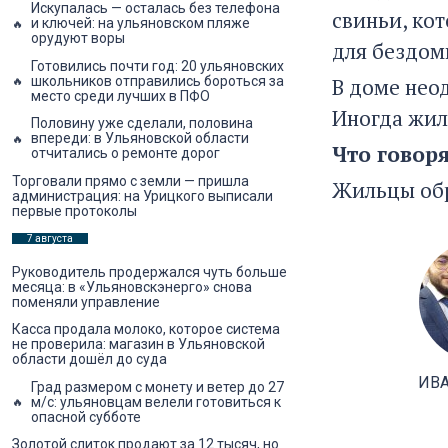
Искупалась — осталась без телефона
свиньи, кот
и ключей: на ульяновском пляже
орудуют воры
для бездом
Готовились почти год: 20 ульяновских
В доме нео
школьников отправились бороться за
место среди лучших в ПФО
Иногда жил
Половину уже сделали, половина
впереди: в Ульяновской области
Что говоря
отчитались о ремонте дорог
Торговали прямо с земли — пришла
Жильцы обр
администрация: на Урицкого выписали
первые протоколы
7 августа
Руководитель продержался чуть больше
месяца: в «Ульяновскэнерго» снова
поменяли управление
Касса продала молоко, которое система
не проверила: магазин в Ульяновской
области дошёл до суда
ИВ
Град размером с монету и ветер до 27
м/с: ульяновцам велели готовиться к
опасной субботе
Золотой слиток продают за 12 тысяч, но