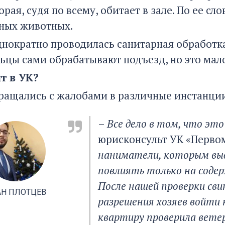
орая, судя по всему, обитает в зале. По ее 
ных животных.
днократно проводилась санитарная обработка,
ьцы сами обрабатывают подъезд, но это мало
т в УК?
ащались с жалобами в различные инстанции,
–
Все дело в том, что эт
юрисконсульт УК «Первом
наниматели, которым вы
повлиять только на содер
После нашей проверки сви
АН ПЛОТЦЕВ
разрешения хозяев войти 
квартиру проверила вете