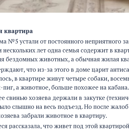
 квартира
а №5 устали от постоянного неприятного зап
 нескольких лет одна семья содержит в квар
ля бездомных животных, а обычная жилая кв
рждают, что из-за этого в доме царит антис
ось, в квартире живут четыре собаки, восем
-пиг, а животное, больше похожее на кабана.
нее свинью хозяева держали в закутке (техни
ыло слышно на весь подъезд. Но после жало
озяева забрали животное в квартиру.
ся рассказала, что живет под этой квартиро