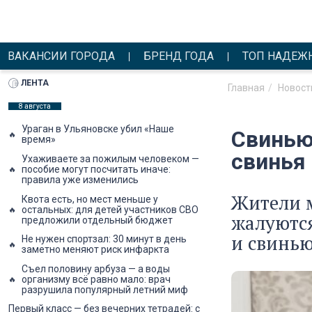
ВАКАНСИИ ГОРОДА
БРЕНД ГОДА
ТОП НАДЕЖ
ЛЕНТА
Главная
Новост
8 августа
Ураган в Ульяновске убил «Наше
Свинью
время»
свинья
Ухаживаете за пожилым человеком —
пособие могут посчитать иначе:
правила уже изменились
Жители 
Квота есть, но мест меньше у
остальных: для детей участников СВО
жалуются
предложили отдельный бюджет
и свинью
Не нужен спортзал: 30 минут в день
заметно меняют риск инфаркта
Съел половину арбуза — а воды
организму всё равно мало: врач
разрушила популярный летний миф
Первый класс — без вечерних тетрадей: с