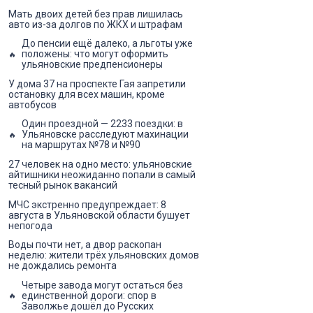
Мать двоих детей без прав лишилась
авто из-за долгов по ЖКХ и штрафам
До пенсии ещё далеко, а льготы уже
положены: что могут оформить
ульяновские предпенсионеры
У дома 37 на проспекте Гая запретили
остановку для всех машин, кроме
автобусов
Один проездной — 2233 поездки: в
Ульяновске расследуют махинации
на маршрутах №78 и №90
27 человек на одно место: ульяновские
айтишники неожиданно попали в самый
тесный рынок вакансий
МЧС экстренно предупреждает: 8
августа в Ульяновской области бушует
непогода
Воды почти нет, а двор раскопан
неделю: жители трёх ульяновских домов
не дождались ремонта
Четыре завода могут остаться без
единственной дороги: спор в
Заволжье дошёл до Русских