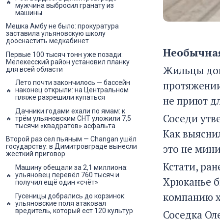
мужчина выбросил гранату из
машины
Мешка Амбу не было: прокуратура
заставила ульяновскую школу
дооснастить медкабинет
Необычная
Первые 100 тысяч тонн уже позади:
Мелекесский район установил планку
Жильцы дом
для всей области
протяжении
Лето почти закончилось — бассейн
наконец открыли: на Центральном
пляже разрешили купаться
не приют д
Дачники годами ехали по ямам: к
Соседи утве
трём ульяновским СНТ уложили 7,5
тысячи «квадратов» асфальта
Как выяснил
Второй раз сел пьяным — Changan ушёл
это не мини
государству: в Димитровграде вынесли
жёсткий приговор
Кстати, ра
Машину обещали за 2,1 миллиона:
ульяновец перевёл 760 тысяч и
Хрюканье б
получил ещё один «счёт»
компанию х
Гусеницы добрались до корзинок:
ульяновские поля атаковал
вредитель, который ест 120 культур
Соседка Оле