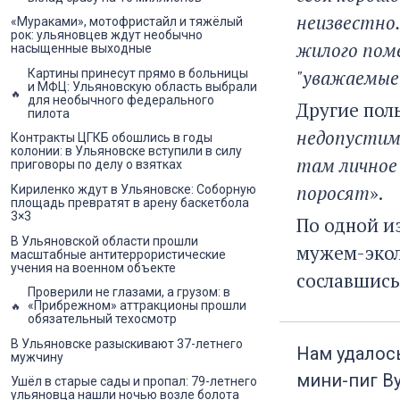
неизвестно
«Мураками», мотофристайл и тяжёлый
рок: ульяновцев ждут необычно
жилого поме
насыщенные выходные
"уважаемые
Картины принесут прямо в больницы
и МФЦ: Ульяновскую область выбрали
для необычного федерального
Другие пол
пилота
недопустим
Контракты ЦГКБ обошлись в годы
колонии: в Ульяновске вступили в силу
там личное 
приговоры по делу о взятках
поросят
».
Кириленко ждут в Ульяновске: Соборную
площадь превратят в арену баскетбола
3×3
По одной и
В Ульяновской области прошли
мужем-экол
масштабные антитеррористические
учения на военном объекте
сославшись
Проверили не глазами, а грузом: в
«Прибрежном» аттракционы прошли
обязательный техосмотр
В Ульяновске разыскивают 37-летнего
Нам удалос
мужчину
мини-пиг Ву
Ушёл в старые сады и пропал: 79-летнего
ульяновца нашли ночью возле болота