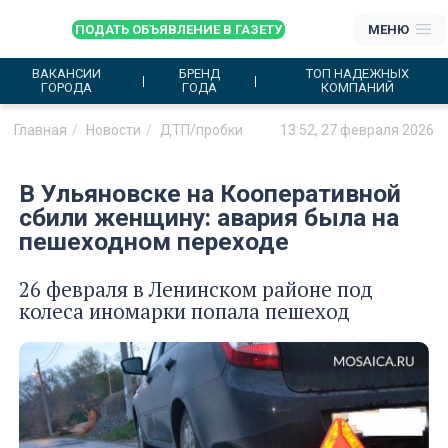
ПОДАТЬ ОБЪЯВЛЕНИЕ В ГАЗЕТУ
МЕНЮ
ВАКАНСИИ
БРЕНД
ТОП НАДЕЖНЫХ
ГОРОДА
ГОДА
КОМПАНИЙ
Главная
Новости
ДТП/пробки
13:52, 27 февраля 2026
В Ульяновске на Кооперативной
сбили женщину: авария была на
пешеходном переходе
26 февраля в Ленинском районе под
колеса иномарки попала пешеход