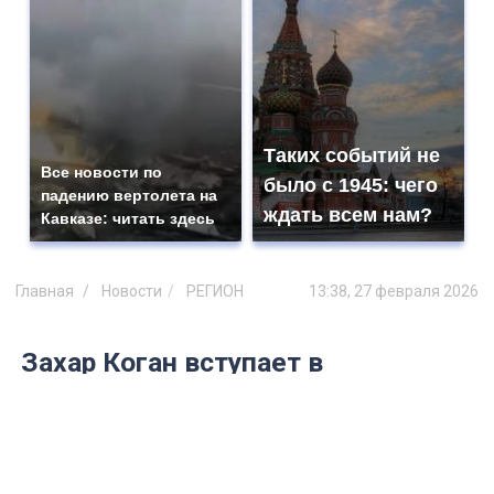
Таких событий не
Все новости по
было с 1945: чего
падению вертолета на
ждать всем нам?
Кавказе: читать здесь
Главная
Новости
РЕГИОН
13:38, 27 февраля 2026
Захар Коган вступает в
должность: в ульяновском
кожвендиспансере новый
главврач
С 2 марта Областной кожно-