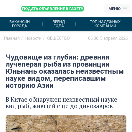
ПОДАТЬ ОБЪЯВЛЕНИЕ В ГАЗЕТУ
МЕНЮ
ВАКАНСИИ
БРЕНД
ТОП НАДЕЖНЫХ
ГОРОДА
ГОДА
КОМПАНИЙ
Главная
Новости
ОБЩЕСТВО
06:06, 5 апреля 2026
Чудовище из глубин: древняя
лучеперая рыба из провинции
Юньнань оказалась неизвестным
науке видом, переписавшим
историю Азии
В Китае обнаружен неизвестный науке
вид рыб, живший еще до динозавров