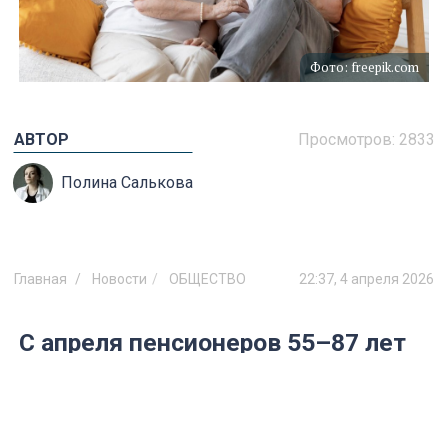
Фото: freepik.com
АВТОР
Просмотров:
2833
Полина Салькова
Главная
Новости
ОБЩЕСТВО
22:37, 4 апреля 2026
С апреля пенсионеров 55–87 лет
ждет сюрприз: новые правила
ударят по карману, если не
сделать это прямо сейчас