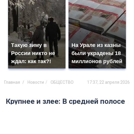
Такую зиму в
На Урале из казны
России никто не
были украдены 18
ждал: как так?!
миллионов рублей
Главная
Новости
ОБЩЕСТВО
17:37, 22 апреля 2026
Крупнее и злее: В средней полосе
России обнаружены клещи-
мутанты, ищущие людей
целенаправленно