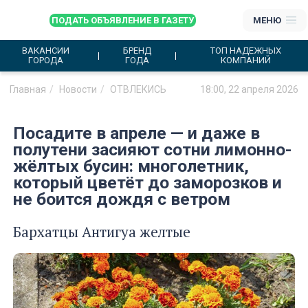
ПОДАТЬ ОБЪЯВЛЕНИЕ В ГАЗЕТУ
МЕНЮ
ВАКАНСИИ
БРЕНД
ТОП НАДЕЖНЫХ
ГОРОДА
ГОДА
КОМПАНИЙ
Главная
Новости
ОТВЛЕКИСЬ
18:00, 22 апреля 2026
Посадите в апреле — и даже в
полутени засияют сотни лимонно-
жёлтых бусин: многолетник,
который цветёт до заморозков и
не боится дождя с ветром
Бархатцы Антигуа желтые