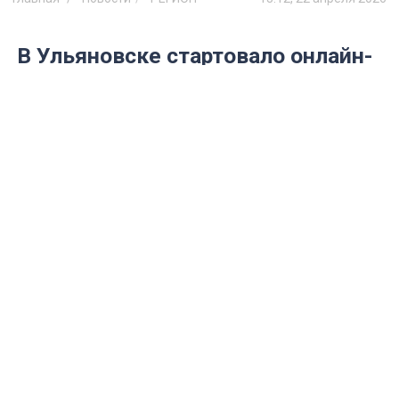
В Ульяновске стартовало онлайн-
голосование за объекты
благоустройства на 2027 год
Голосование продлится с 21 апреля по 12
июня
Фото: freepik.com