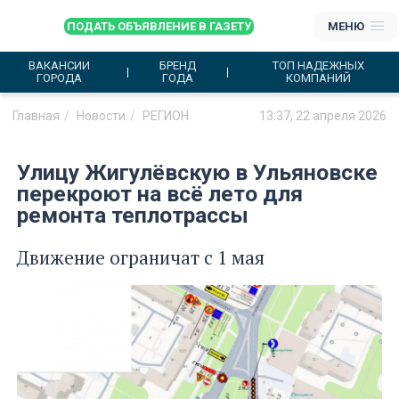
ПОДАТЬ ОБЪЯВЛЕНИЕ В ГАЗЕТУ
МЕНЮ
ВАКАНСИИ
БРЕНД
ТОП НАДЕЖНЫХ
ГОРОДА
ГОДА
КОМПАНИЙ
Главная
Новости
РЕГИОН
13:37, 22 апреля 2026
Улицу Жигулёвскую в Ульяновске
перекроют на всё лето для
ремонта теплотрассы
Движение ограничат с 1 мая