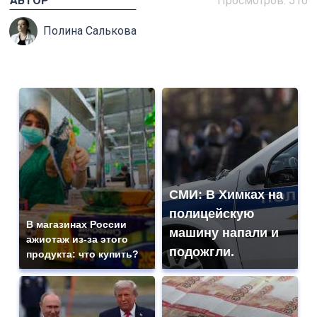
АВТОР
Просмотров: 510
Полина Салькова
СМИ: В Химках на
полицейскую
В магазинах России
машину напали и
ажиотаж из-за этого
подожгли.
продукта: что купить?