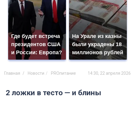
Где будет встреча
На Урале из казны
президентов США
были украдены 18
и России: Европа?
миллионов рублей
Главная
Новости
PROпитание
14:30, 22 апреля 2026
2 ложки в тесто — и блины
перестанут рваться и прилипать к
сковороде намертво: идеальный
рецепт для выходного дня от
шеф-поваров