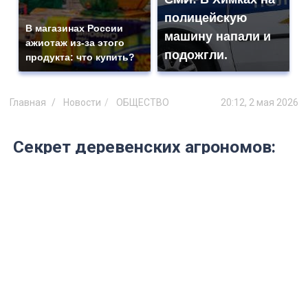
полицейскую
В магазинах России
машину напали и
ажиотаж из-за этого
подожгли.
продукта: что купить?
Главная
Новости
ОБЩЕСТВО
20:12, 2 мая 2026
Секрет деревенских агрономов:
как заставить свеклу взойти
одновременно, даже если раньше
грядка напоминала лысину
Почему свекла всходит "пятнами"