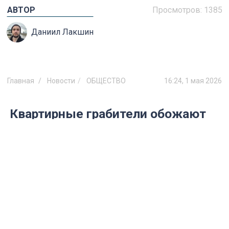
АВТОР
Просмотров:
1385
Даниил Лакшин
Главная
Новости
ОБЩЕСТВО
16:24, 1 мая 2026
Квартирные грабители обожают
таких людей: проверьте, нет ли у
вас этих двух ошибок с почтой и
рекламой
Советы Росгвардии: как защитить жилье
в отпуске