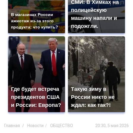
СМИ: В Химках на
полицейскую
В магазинах России
машину напали и
ажиотаж из-за этого
подожгли.
продукта: что купить?
Где будет встреча
Такую зиму в
президентов США
России никто не
и России: Европа?
ждал: как так?!
Главная
Новости
ОБЩЕСТВО
20:30, 5 мая 2026