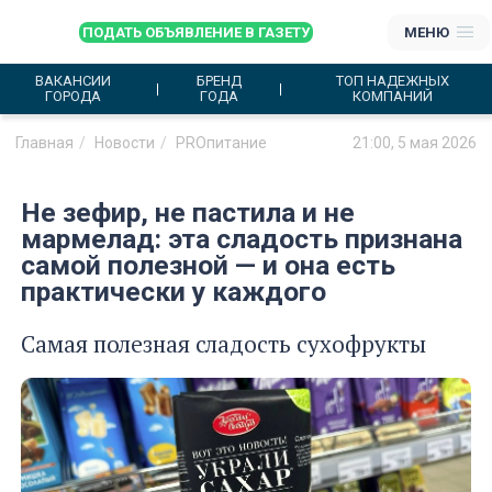
ПОДАТЬ ОБЪЯВЛЕНИЕ В ГАЗЕТУ
МЕНЮ
ВАКАНСИИ
БРЕНД
ТОП НАДЕЖНЫХ
ГОРОДА
ГОДА
КОМПАНИЙ
Главная
Новости
PROпитание
21:00, 5 мая 2026
Не зефир, не пастила и не
мармелад: эта сладость признана
самой полезной — и она есть
практически у каждого
Самая полезная сладость сухофрукты