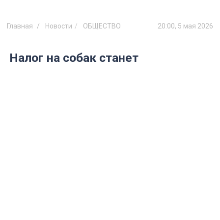
Главная
Новости
ОБЩЕСТВО
20:00, 5 мая 2026
Налог на собак станет
обязательным с 1 июля: как
зарегистрировать питомца и не
влететь на огромный штраф
Налог на собак регистрация штраф