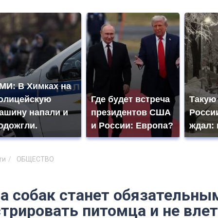
МИ: В Химках на
олицейскую
Где будет встреча
Такую
ашину напали и
президентов США
России
одожгли.
и России: Европа?
ждал: 
ти
ОБЩЕСТВО
а собак станет обязательным
стрировать питомца и не вле