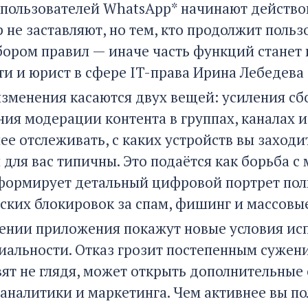
я пользователей WhatsApp* начинают действо
не заставляют, но тем, кто продолжит польз
бором правил — иначе часть функций станет 
ти и юрист в сфере IT-права Ирина Лебедева 
зменения касаются двух вещей: усиления сб
ния модерации контента в группах, каналах 
ее отслеживать, с каких устройств вы заходи
 для вас типичны. Это подаётся как борьба 
 формирует детальный цифровой портрет поль
ских блокировок за спам, фишинг и массовы
ении приложения покажут новые условия исп
альности. Отказ грозит постепенным сужени
вят не глядя, может открыть дополнительные
 аналитики и маркетинга. Чем активнее вы п