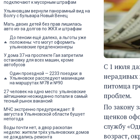
подключают к мусорным штрафам
Ульяновцам вернули панорамный вид на
Волгу с бульвара Новый Венец
Мать двоих детей без прав лишилась
авто из-за долгов по ЖКХ и штрафам
До пенсии ещё далеко, а льготы уже
положены: что могут оформить
ульяновские предпенсионеры
У дома 37 на проспекте Гая запретили
остановку для всех машин, кроме
С 1 июля да
автобусов
Один проездной — 2233 поездки: в
нерадивых 
Ульяновске расследуют махинации
на маршрутах №78 и №90
питомца гр
27 человек на одно место: ульяновские
проблем.
айтишники неожиданно попали в самый
тесный рынок вакансий
По закону 
МЧС экстренно предупреждает: 8
августа в Ульяновской области бушует
щенков офо
непогода
службу «Одн
Воды почти нет, а двор раскопан
неделю: жители трёх ульяновских домов
возраст, ок
не дождались ремонта