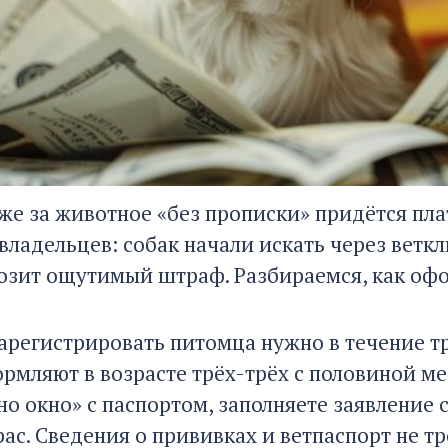
же за животное «без прописки» придётся плат
владельцев: собак начали искать через веткл
озит ощутимый штраф. Разбираемся, как офо
зарегистрировать питомца нужно в течение т
рмляют в возрасте трёх-трёх с половиной ме
о окно» с паспортом, заполняете заявление с
рас. Сведения о прививках и ветпаспорт не т