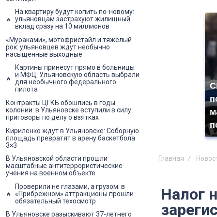
На квартиру будут копить по-новому:
ульяновцам застрахуют жилищный
вклад сразу на 10 миллионов
«Мураками», мотофристайл и тяжёлый
рок: ульяновцев ждут необычно
насыщенные выходные
Картины принесут прямо в больницы
и МФЦ: Ульяновскую область выбрали
для необычного федерального
С
пилота
п
Контракты ЦГКБ обошлись в годы
колонии: в Ульяновске вступили в силу
м
приговоры по делу о взятках
п
Кириленко ждут в Ульяновске: Соборную
площадь превратят в арену баскетбола
3×3
Главная
Новос
В Ульяновской области прошли
масштабные антитеррористические
учения на военном объекте
Проверили не глазами, а грузом: в
Налог н
«Прибрежном» аттракционы прошли
обязательный техосмотр
зареги
В Ульяновске разыскивают 37-летнего