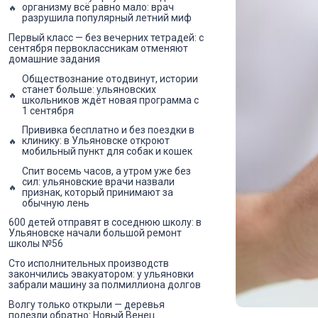
организму всё равно мало: врач
разрушила популярный летний миф
Первый класс — без вечерних тетрадей: с
сентября первоклассникам отменяют
домашние задания
Обществознание отодвинут, истории
станет больше: ульяновских
школьников ждёт новая программа с
1 сентября
Прививка бесплатно и без поездки в
клинику: в Ульяновске откроют
мобильный пункт для собак и кошек
Спит восемь часов, а утром уже без
сил: ульяновские врачи назвали
признак, который принимают за
обычную лень
600 детей отправят в соседнюю школу: в
Ульяновске начали большой ремонт
школы №56
Сто исполнительных производств
закончились эвакуатором: у ульяновки
забрали машину за полмиллиона долгов
Волгу только открыли — деревья
полезли обратно: Новый Венец