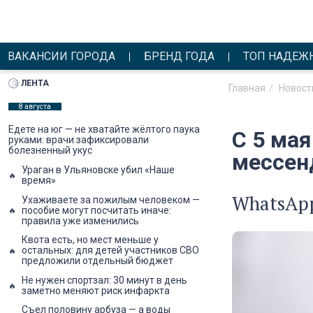
ВАКАНСИИ ГОРОДА
БРЕНД ГОДА
ТОП НАДЕЖ
ЛЕНТА
Главная
Новост
8 августа
Едете на юг — не хватайте жёлтого паука
С 5 мая
руками: врачи зафиксировали
болезненный укус
мессен
Ураган в Ульяновске убил «Наше
время»
WhatsAp
Ухаживаете за пожилым человеком —
пособие могут посчитать иначе:
правила уже изменились
Квота есть, но мест меньше у
остальных: для детей участников СВО
предложили отдельный бюджет
Не нужен спортзал: 30 минут в день
заметно меняют риск инфаркта
Съел половину арбуза — а воды