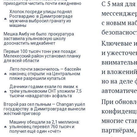
С 5 мая дл
приходится чистить почти ежедневно
мессенджер 
Хлопок посреди улицы поднял
Росгвардию: в Димитровграде
с новым на
мужчина выбросил гранату из
машины
безопаснос
Мешка Амбу не было: прокуратура
заставила ульяновскую школу
Ключевые и
дооснастить медкабинет
и ужесточе
Первые 100 тысяч тонн уже позади:
Мелекесский район установил планку
внимательн
для всей области
Лето почти закончилось — бассейн
и вложений
наконец открыли: на Центральном
пляже разрешили купаться
но на деле
Дачники годами ехали по ямам: к
автоматиче
трём ульяновским СНТ уложили 7,5
тысячи «квадратов» асфальта
При обновл
Второй раз сел пьяным — Changan ушёл
государству: в Димитровграде вынесли
конфиденци
жёсткий приговор
многие ста
Машину обещали за 2,1 миллиона:
ульяновец перевёл 760 тысяч и
партнёрам,
получил ещё один «счёт»