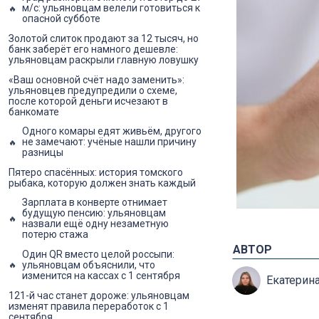
м/с: ульяновцам велели готовиться к
опасной субботе
Золотой слиток продают за 12 тысяч, но
банк заберёт его намного дешевле:
ульяновцам раскрыли главную ловушку
«Ваш основной счёт надо заменить»:
ульяновцев предупредили о схеме,
после которой деньги исчезают в
банкомате
Одного комары едят живьём, другого
не замечают: учёные нашли причину
разницы
Пятеро спасённых: история томского
рыбака, которую должен знать каждый
Зарплата в конверте отнимает
будущую пенсию: ульяновцам
назвали ещё одну незаметную
потерю стажа
АВТОР
Один QR вместо целой россыпи:
ульяновцам объяснили, что
изменится на кассах с 1 сентября
Екатерин
121-й час станет дороже: ульяновцам
изменят правила переработок с 1
сентября