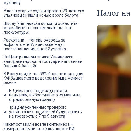
мужчину
Налог на
Ушёл в старые сады и пропал: 79-летнего
ульяновца нашли ночью возле болота
Школу Ульяновска обязали оснастить
медкабинет после вмешательства
прокуратуры
Раскопали — теперь очередь за
асфальтом: в Ульяновске ждут
восстановления ещё 82 участка
На Центральном пляже Ульяновска
заасфальтировали тротуар и наполнили
большой бассейн
В Волгу придёт на 53% больше воды: для
Куйбышевского водохранилища меняют
режим
В Димитровграде задержали
водителя, выбросившего из машины
страйкбольную гранату
Три дня усиленных проверок:
ульяновских водителей будут ловить
на трезвость с 7 по 9 августа
Пакет оставили возле контейнера —
камера запомнила: в Ульяновске ИИ