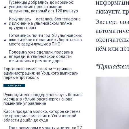
информации
Гусеницы добрались до корзинок:
ульяновские поля атаковал
аккаунта п
вредитель, который ест 120 культур
Искупалась — осталась без телефона
Эксперт со
и ключей: на ульяновском пляже
орудуют воры
автоматиче
Готовились почти год: 20 ульяновских
окончатель
школьников отправились бороться за
место среди лучших в ПФО
нём или не
Половину уже сделали, половина
впереди: в Ульяновской области
отчитались о ремонте дорог
*Принадлеж
Торговали прямо с земли — пришла
администрация: на Урицкого выписали
первые протоколы
7 августа
Руководитель продержался чуть больше
месяца: в «Ульяновскэнерго» снова
поменяли управление
Касса продала молоко, которое система
не проверила: магазин в Ульяновской
области дошёл до суда
Град размером с монету и ветер до 27