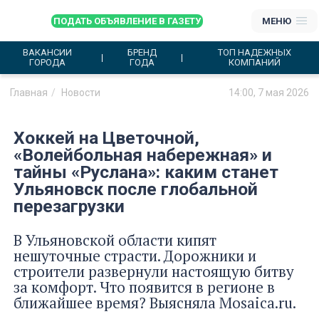
ПОДАТЬ ОБЪЯВЛЕНИЕ В ГАЗЕТУ
МЕНЮ
ВАКАНСИИ
БРЕНД
ТОП НАДЕЖНЫХ
ГОРОДА
ГОДА
КОМПАНИЙ
Главная
Новости
14:00, 7 мая 2026
Хоккей на Цветочной,
«Волейбольная набережная» и
тайны «Руслана»: каким станет
Ульяновск после глобальной
перезагрузки
В Ульяновской области кипят
нешуточные страсти. Дорожники и
строители развернули настоящую битву
за комфорт. Что появится в регионе в
ближайшее время? Выясняла Mosaica.ru.