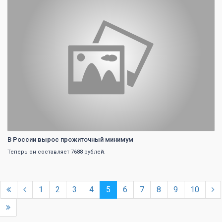
В России вырос прожиточный минимум
Теперь он составляет 7688 рублей.
1
2
3
4
5
6
7
8
9
10