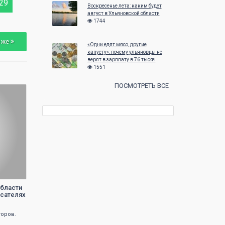
29
28
29
30
31
25
26
27
Воскресенье лета: каким будет
август в Ульяновской области
1744
зже
«Одни едят мясо, другие
капусту»: почему ульяновцы не
верят в зарплату в 76 тысяч
1551
ПОСМОТРЕТЬ ВСЕ
области
исателях
торов.