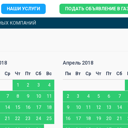
НАШИ УСЛУГИ
ПОДАТЬ ОБЪЯВЛЕНИЕ В ГА
НЫХ КОМПАНИЙ
018
Апрель 2018
Ср
Чт
Пт
Сб
Вс
Пн
Вт
Ср
Чт
Пт
Сб
1
2
3
4
7
8
9
10
11
2
3
4
5
6
7
14
15
16
17
18
9
10
11
12
13
14
21
22
23
24
25
16
17
18
19
20
21