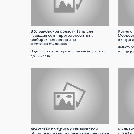
В Ульяновской области 17 тысяч
Косулю,
граждан хотят проголосовать на
Московс
выборах президента по
выпусти
местонахождению
Животное
Подать соответствующее заявление можно
многочис
до 12 марта.
0
Агентство по туризму Ульяновской
В Ульян
области выделило областные деньги не
службы