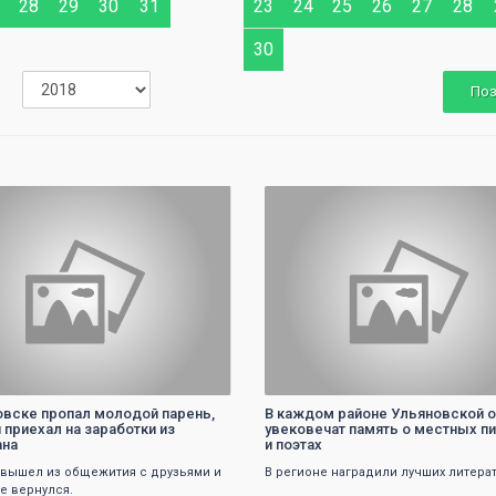
28
29
30
31
23
24
25
26
27
28
30
По
0
0
овске пропал молодой парень,
В каждом районе Ульяновской 
 приехал на заработки из
увековечат память о местных п
ана
и поэтах
вышел из общежития с друзьями и
В регионе наградили лучших литера
е вернулся.