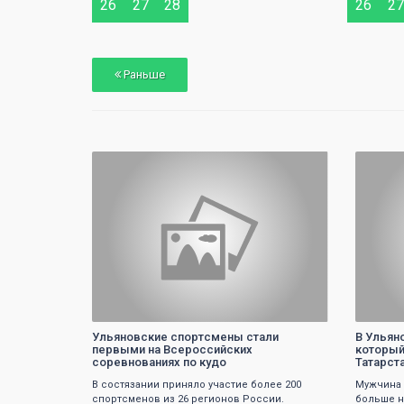
26
27
28
26
27
Раньше
0
Ульяновские спортсмены стали
В Ульян
первыми на Всероссийских
который
соревнованиях по кудо
Татарст
В состязании приняло участие более 200
Мужчина 
спортсменов из 26 регионов России.
больше н