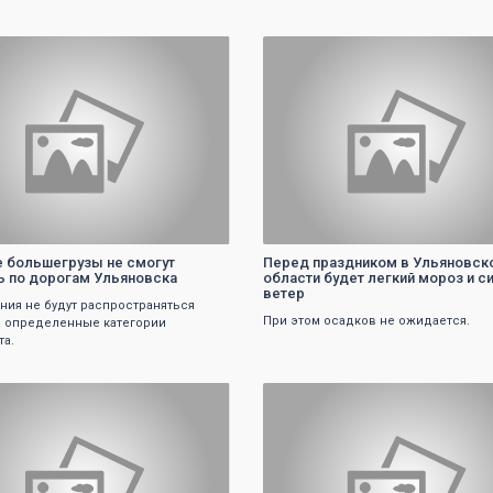
0
0
е большегрузы не смогут
Перед праздником в Ульяновск
ь по дорогам Ульяновска
области будет легкий мороз и 
ветер
ния не будут распространяться
При этом осадков не ожидается.
а определенные категории
та.
0
0