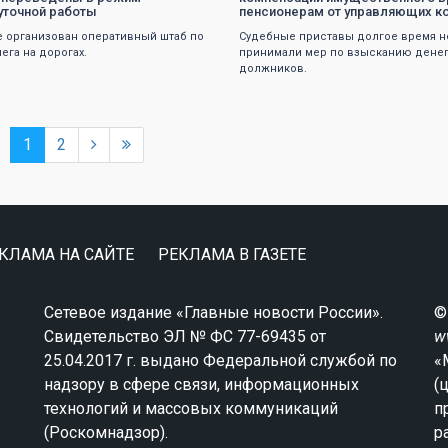
уточной работы
пенсионерам от управляющих к
е организован оперативный штаб по
Судебные приставы долгое время н
ега на дорогах.
принимали мер по взысканию денег
должников.
1
2
КЛАМА НА САЙТЕ
РЕКЛАМА В ГАЗЕТЕ
Сетевое издание «Главные новости России».
©
Свидетельство ЭЛ № ФС 77-69435 от
w
25.04.2017 г. выдано Федеральной службой по
«
надзору в сфере связи, информационных
(
технологий и массовых коммуникаций
п
(Роскомнадзор).
р