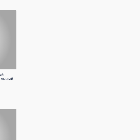
ой
сильный