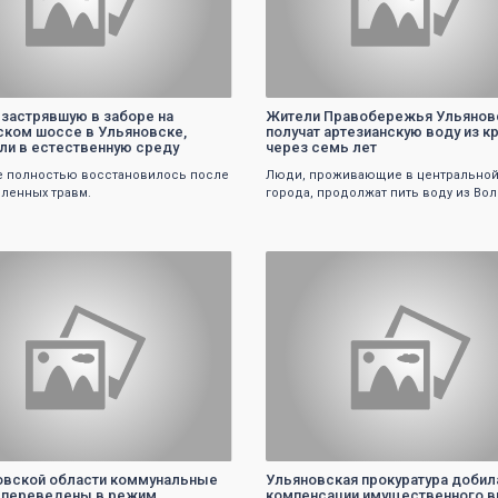
 застрявшую в заборе на
Жители Правобережья Ульянов
ком шоссе в Ульяновске,
получат артезианскую воду из к
ли в естественную среду
через семь лет
 полностью восстановилось после
Люди, проживающие в центральной
ленных травм.
города, продолжат пить воду из Вол
0
0
овской области коммунальные
Ульяновская прокуратура добил
 переведены в режим
компенсации имущественного 