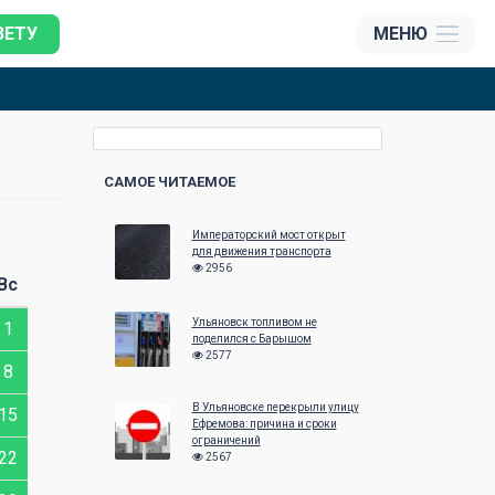
ЗЕТУ
МЕНЮ
САМОЕ ЧИТАЕМОЕ
Императорский мост открыт
Май 2018
Июнь 2018
для движения транспорта
2956
Вс
Пн
Вт
Ср
Чт
Пт
Сб
Вс
Пн
Вт
Ср
Ульяновск топливом не
1
1
2
3
4
5
6
поделился с Барышом
2577
8
7
8
9
10
11
12
13
4
5
6
В Ульяновске перекрыли улицу
15
14
15
16
17
18
19
20
11
12
13
Ефремова: причина и сроки
ограничений
22
21
22
23
24
25
26
27
18
19
20
2567