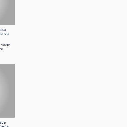
ска
ранов
 части
ги.
ась
вреда