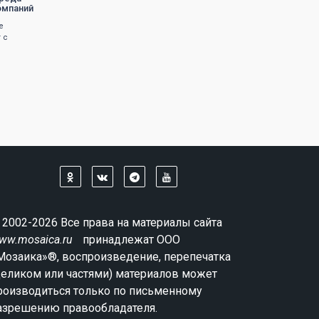
омпаний
е
 с
 2002-2026 Все права на материалы сайта
ww.mosaica.ru
принадлежат ООО
Мозаика»®, воспроизведение, перепечатка
целиком или частями) материалов может
роизводиться только по письменному
азрешению правообладателя.