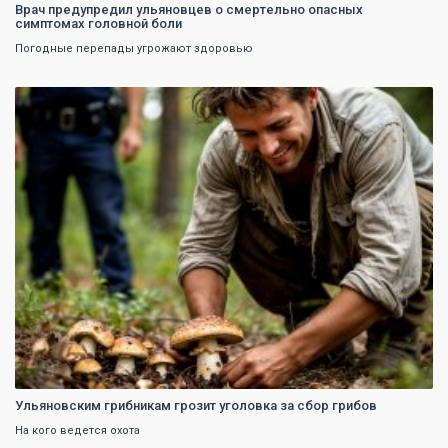
Врач предупредил ульяновцев о смертельно опасных
симптомах головной боли
Погодные перепады угрожают здоровью
0
Ульяновским грибникам грозит уголовка за сбор грибов
На кого ведется охота