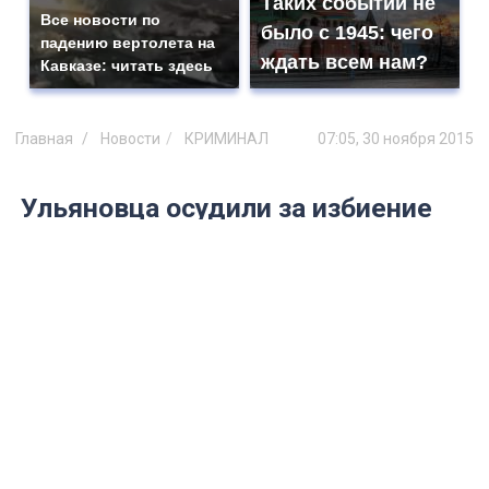
Таких событий не
Все новости по
было с 1945: чего
падению вертолета на
ждать всем нам?
Кавказе: читать здесь
Главная
Новости
КРИМИНАЛ
07:05, 30 ноября 2015
Ульяновца осудили за избиение
полицейского
Ближайшие два года преступник
проведет за решеткой.