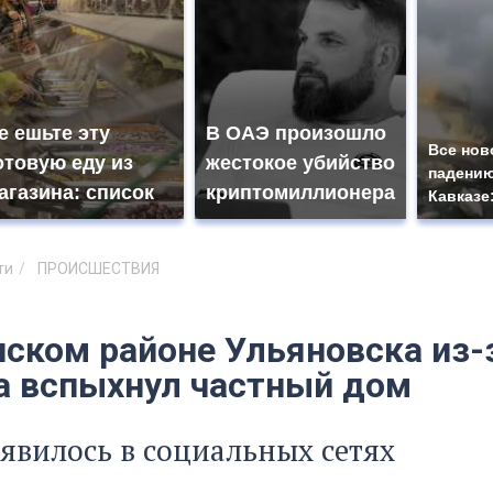
е ешьте эту
В ОАЭ произошло
Все нов
отовую еду из
жестокое убийство
падению
агазина: список
криптомиллионера
Кавказе
ти
ПРОИСШЕСТВИЯ
нском районе Ульяновска из-
а вспыхнул частный дом
явилось в социальных сетях