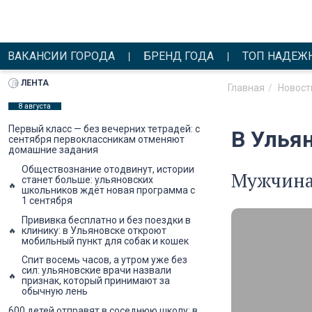
ВАКАНСИИ ГОРОДА
БРЕНД ГОДА
ТОП НАДЕЖ
ЛЕНТА
Главная
Новост
8 августа
Первый класс — без вечерних тетрадей: с
В Улья
сентября первоклассникам отменяют
домашние задания
Обществознание отодвинут, истории
Мужчина 
станет больше: ульяновских
школьников ждёт новая программа с
1 сентября
Прививка бесплатно и без поездки в
клинику: в Ульяновске откроют
мобильный пункт для собак и кошек
Спит восемь часов, а утром уже без
сил: ульяновские врачи назвали
признак, который принимают за
обычную лень
600 детей отправят в соседнюю школу: в