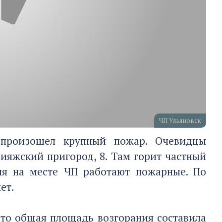
ЧП Ульяновск
 произошел крупный пожар. Очевидцы
вияжский пригород, 8. Там горит частный
мя на месте ЧП работают пожарные. По
ет.
что общая площадь возгорания составила