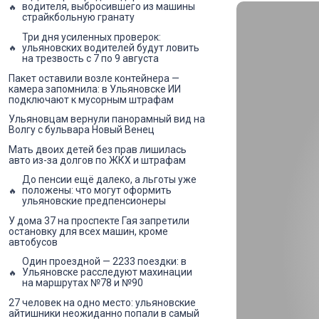
водителя, выбросившего из машины
страйкбольную гранату
Три дня усиленных проверок:
ульяновских водителей будут ловить
на трезвость с 7 по 9 августа
Пакет оставили возле контейнера —
камера запомнила: в Ульяновске ИИ
подключают к мусорным штрафам
Ульяновцам вернули панорамный вид на
Волгу с бульвара Новый Венец
Мать двоих детей без прав лишилась
авто из-за долгов по ЖКХ и штрафам
До пенсии ещё далеко, а льготы уже
положены: что могут оформить
ульяновские предпенсионеры
У дома 37 на проспекте Гая запретили
остановку для всех машин, кроме
автобусов
Один проездной — 2233 поездки: в
Ульяновске расследуют махинации
на маршрутах №78 и №90
27 человек на одно место: ульяновские
айтишники неожиданно попали в самый