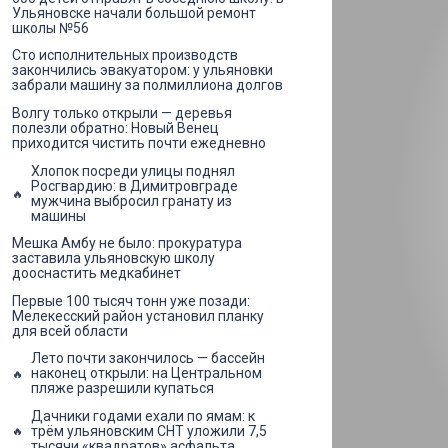
Ульяновске начали большой ремонт
школы №56
Сто исполнительных производств
закончились эвакуатором: у ульяновки
забрали машину за полмиллиона долгов
Волгу только открыли — деревья
полезли обратно: Новый Венец
приходится чистить почти ежедневно
Хлопок посреди улицы поднял
Росгвардию: в Димитровграде
мужчина выбросил гранату из
машины
Мешка Амбу не было: прокуратура
заставила ульяновскую школу
дооснастить медкабинет
Первые 100 тысяч тонн уже позади:
Мелекесский район установил планку
для всей области
Лето почти закончилось — бассейн
наконец открыли: на Центральном
пляже разрешили купаться
Дачники годами ехали по ямам: к
трём ульяновским СНТ уложили 7,5
тысячи «квадратов» асфальта