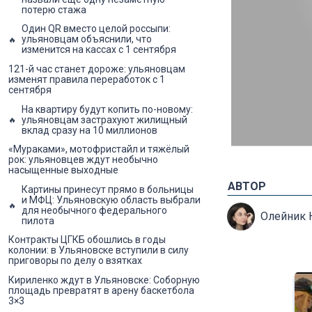
потерю стажа
Один QR вместо целой россыпи:
ульяновцам объяснили, что
изменится на кассах с 1 сентября
121-й час станет дороже: ульяновцам
изменят правила переработок с 1
сентября
На квартиру будут копить по-новому:
ульяновцам застрахуют жилищный
вклад сразу на 10 миллионов
«Мураками», мотофристайл и тяжёлый
рок: ульяновцев ждут необычно
насыщенные выходные
АВТОР
Картины принесут прямо в больницы
и МФЦ: Ульяновскую область выбрали
для необычного федерального
Олейник 
пилота
Контракты ЦГКБ обошлись в годы
колонии: в Ульяновске вступили в силу
приговоры по делу о взятках
Кириленко ждут в Ульяновске: Соборную
площадь превратят в арену баскетбола
3×3