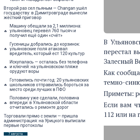
Второй раз сел пьяным — Changan ушёл
государству: в Димитровграде вынесли
жёсткий приговор
Машину обещали за 2,1 миллиона:
ульяновец перевёл 760 тысяч и
получил ещё один «счёт»
В Ульяновс
Гусеницы добрались до корзинок:
ульяновские поля атаковал
перестал в
вредитель, который ест 120 культур
Залесный В
Искупалась — осталась без телефона
и ключей: на ульяновском пляже
Как сообща
орудуют воры
Готовились почти год: 20 ульяновских
темно-синю
школьников отправились бороться за
место среди лучших в ПФО
Приметы: ро
Половину уже сделали, половина
впереди: в Ульяновской области
Если вам ч
отчитались о ремонте дорог
112 или на 
Торговали прямо с земли — пришла
администрация: на Урицкого выписали
первые протоколы
7 августа