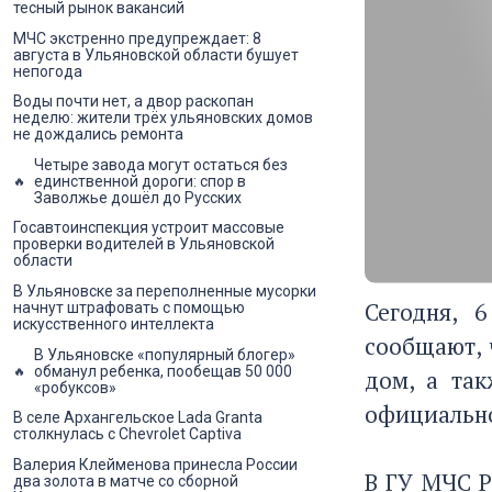
тесный рынок вакансий
МЧС экстренно предупреждает: 8
августа в Ульяновской области бушует
непогода
Воды почти нет, а двор раскопан
неделю: жители трёх ульяновских домов
не дождались ремонта
Четыре завода могут остаться без
единственной дороги: спор в
Заволжье дошёл до Русских
Госавтоинспекция устроит массовые
проверки водителей в Ульяновской
области
В Ульяновске за переполненные мусорки
Сегодня, 
начнут штрафовать с помощью
искусственного интеллекта
сообщают, 
В Ульяновске «популярный блогер»
обманул ребенка, пообещав 50 000
дом, а та
«робуксов»
официально
В селе Архангельское Lada Granta
столкнулась с Chevrolet Captiva
Валерия Клейменова принесла России
В ГУ МЧС Р
два золота в матче со сборной