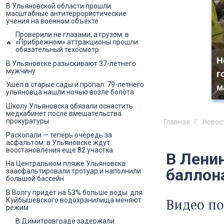
В Ульяновской области прошли
масштабные антитеррористические
учения на военном объекте
Проверили не глазами, а грузом: в
«Прибрежном» аттракционы прошли
обязательный техосмотр
Н
В Ульяновске разыскивают 37-летнего
мужчину
г
Ушёл в старые сады и пропал: 79-летнего
м
ульяновца нашли ночью возле болота
Школу Ульяновска обязали оснастить
медкабинет после вмешательства
прокуратуры
Главная
Новос
Раскопали — теперь очередь за
асфальтом: в Ульяновске ждут
восстановления ещё 82 участка
В Лени
На Центральном пляже Ульяновска
баллон
заасфальтировали тротуар и наполнили
большой бассейн
В Волгу придёт на 53% больше воды: для
Видео по
Куйбышевского водохранилища меняют
режим
В Димитровграде задержали