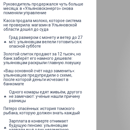
Руководитель продержался чуть больше
месяца: в «Ульяновскэнерго» снова
поменяли управление
Касса продала молоко, которое система
не проверила: магазин в Ульяновской
области дошёл до суда
Град размером с монету и ветер до 27
м/с: ульяновцам велели готовиться к
опасной субботе
Золотой слиток продают за 12 тысяч, но
банк заберёт его намного дешевле:
ульяновцам раскрыли главную ловушку
«Ваш основной счёт надо заменить»:
ульяновцев предупредили о схеме,
после которой деньги исчезают в
банкомате
Одного комары едят живьём, другого
не замечают: учёные нашли причину
разницы
Пятеро спасённых: история томского
рыбака, которую должен знать каждый
Зарплата в конверте отнимает
будущую пенсию: ульяновцам
назвали ещё одну незаметную