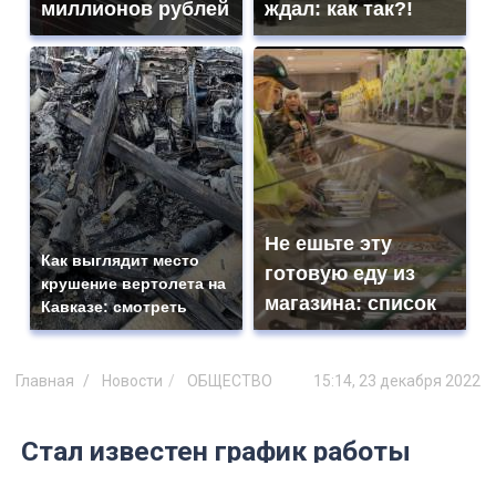
миллионов рублей
ждал: как так?!
Не ешьте эту
Как выглядит место
готовую еду из
крушение вертолета на
магазина: список
Кавказе: смотреть
Главная
Новости
ОБЩЕСТВО
15:14, 23 декабря 2022
Стал известен график работы
ульяновских ЗАГСов в период