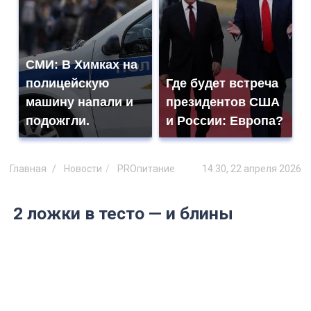
СМИ: В Химках на
полицейскую
Где будет встреча
машину напали и
президентов США
подожгли.
и России: Европа?
Главная
Новости
PROпитание
14:30, 22 апреля 2026
2 ложки в тесто — и блины
перестанут рваться и прилипать к
сковороде намертво: идеальный
рецепт для выходного дня от
шеф-поваров