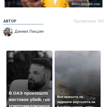
Фото: magnific.com
АВТОР
Просмотров: 936
Даниил Лакшин
В ОАЭ произошло
Все новости по
жестокое убийство
падению вертолета на
криптомиллионера
Кавказе: читать здесь