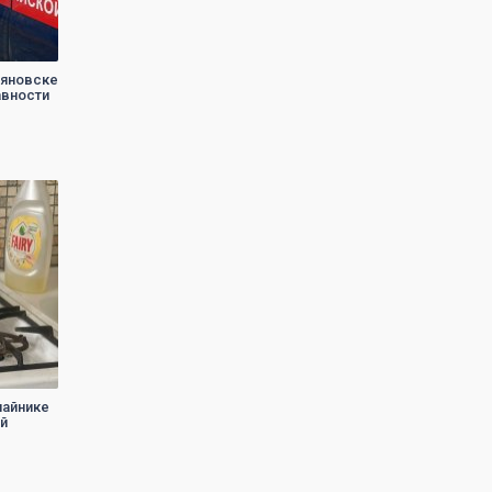
ьяновске
авности
чайнике
ой