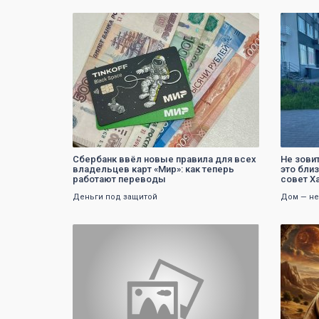
0
Сбербанк ввёл новые правила для всех
Не зови
владельцев карт «Мир»: как теперь
это бли
работают переводы
совет Х
Деньги под защитой
Дом — не
0