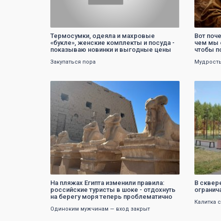
Термосумки, одеяла и махровые
Вот поче
«букле», женские комплекты и посуда -
чем мы 
показываю новинки и выгодные цены
чтобы п
Закупаться пора
Мудрость
0
На пляжах Египта изменили правила:
В сквер
российские туристы в шоке - отдохнуть
огранича
на берегу моря теперь проблематично
Калитка 
Одиноким мужчинам — вход закрыт