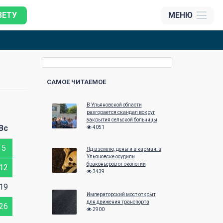
ЗЕТУ
МЕНЮ
САМОЕ ЧИТАЕМОЕ
В Ульяновской области
Август 2026
Сентябрь 20
разгорается скандал вокруг
закрытия сельской больницы
Вс
Пн
Вт
Ср
Чт
Пт
Сб
Вс
Пн
Вт
Ср
4051
5
1
2
1
2
Яд в землю, деньги в карман: в
Ульяновске осудили
браконьеров от экологии
12
3
4
5
6
7
8
9
7
8
9
3439
19
10
11
12
13
14
15
16
14
15
16
Императорский мост открыт
для движения транспорта
26
17
18
19
20
21
22
23
21
22
23
2900