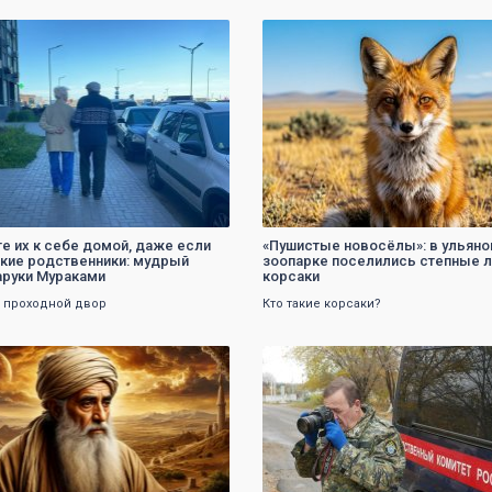
0
0
те их к себе домой, даже если
«Пушистые новосёлы»: в ульян
зкие родственники: мудрый
зоопарке поселились степные 
аруки Мураками
корсаки
 проходной двор
Кто такие корсаки?
0
0