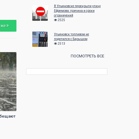
24
25
26
27
28
29
30
28
29
30
В Ульяновске перекрыли улицу
Ефремова: причина и сроки
31
ограничений
2525
зже
Ульяновск топливом не
поделился с Барышом
2513
ПОСМОТРЕТЬ ВСЕ
обещают