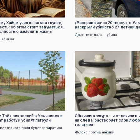
му Хайям учил казаться глупее,
«Расправа из-за 20 тысяч»: в Ул
есть: об этом стоит задуматься,
раскрыли убийство 27-летней д
олностью изменить жизнь
Долг не отдала — убила
 Хайяма
0
0
е Трёх поколений в Ульяновске
Обычная кожура – и от накипи в 
т работу и усилят патрули
ни следа: растворяет слой люб
толщины
спортивного поля будет запираться
Яблоко против накипи