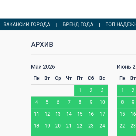
ВАКАНСИИ ГОРОДА
БРЕНД ГОДА
ТОП НАДЕЖ
АРХИВ
Май 2026
Июнь 2
Сб
Вс
Пн
Вт
Ср
Чт
Пт
Сб
Вс
Пн
Вт
4
5
1
2
3
1
2
11
12
4
5
6
7
8
9
10
8
9
18
19
11
12
13
14
15
16
17
15
16
25
26
18
19
20
21
22
23
24
22
23