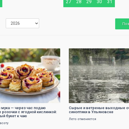
27
28
29
30
31
По
0
0
и мука — через час подаю
Сырые и ветреные выходные 
 розочки с ягодной кислинкой:
синоптики в Ульяновске
ый букет к чаю
Лето отменяется
асоту