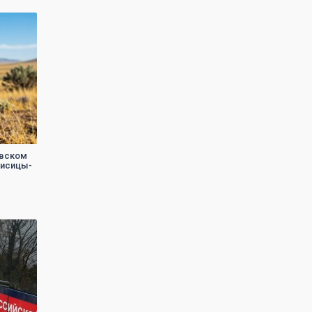
овском
лисицы-