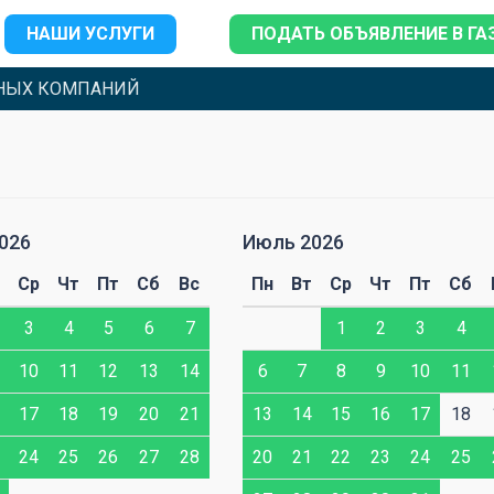
НАШИ УСЛУГИ
ПОДАТЬ ОБЪЯВЛЕНИЕ В ГА
НЫХ КОМПАНИЙ
026
Июль 2026
Ср
Чт
Пт
Сб
Вс
Пн
Вт
Ср
Чт
Пт
Сб
3
4
5
6
7
1
2
3
4
10
11
12
13
14
6
7
8
9
10
11
17
18
19
20
21
13
14
15
16
17
18
24
25
26
27
28
20
21
22
23
24
25