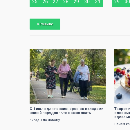
25
26
27
28
29
30
31
29
30
Раньше
0
С 1 июля для пенсионеров со вкладами
Творог 
новый порядок - что важно знать
слоеные
идеальн
Вклады по-новому
Печём кр