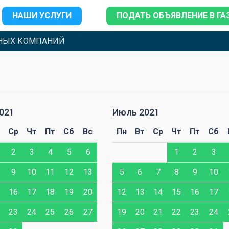
НАШИ УСЛУГИ
ПОДАТЬ ОБЪЯВЛЕНИЕ В ГА
НЫХ КОМПАНИЙ
021
Июль 2021
Ср
Чт
Пт
Сб
Вс
Пн
Вт
Ср
Чт
Пт
Сб
2
3
4
5
6
1
2
3
9
10
11
12
13
5
6
7
8
9
10
16
17
18
19
20
12
13
14
15
16
17
23
24
25
26
27
19
20
21
22
23
24