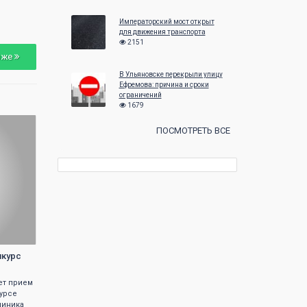
23
24
25
26
27
28
29
27
28
29
Императорский мост открыт
30
31
для движения транспорта
2151
зже
В Ульяновске перекрыли улицу
Ефремова: причина и сроки
ограничений
1679
ПОСМОТРЕТЬ ВСЕ
нкурс
ет прием
курсе
линика