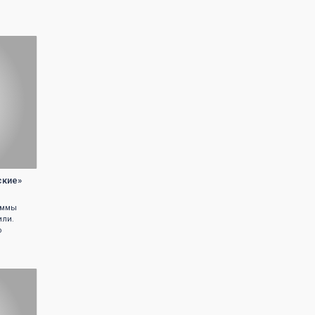
ские»
аммы
или.
о