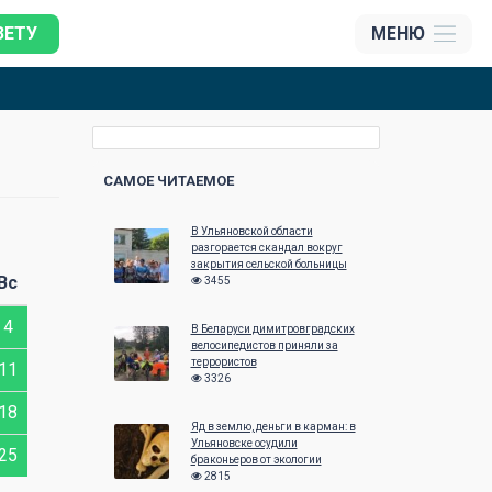
ЗЕТУ
МЕНЮ
САМОЕ ЧИТАЕМОЕ
В Ульяновской области
Август 2021
Сентябрь 20
разгорается скандал вокруг
закрытия сельской больницы
Вс
Пн
Вт
Ср
Чт
Пт
Сб
Вс
Пн
Вт
Ср
3455
4
1
1
В Беларуси димитровградских
велосипедистов приняли за
террористов
11
2
3
4
5
6
7
8
6
7
8
3326
18
9
10
11
12
13
14
15
13
14
15
Яд в землю, деньги в карман: в
Ульяновске осудили
25
16
17
18
19
20
21
22
20
21
22
браконьеров от экологии
2815