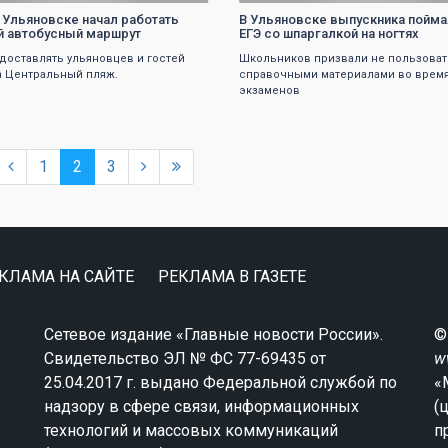
в Ульяновске начал работать
В Ульяновске выпускника пойма
 автобусный маршрут
ЕГЭ со шпаргалкой на ногтях
 доставлять ульяновцев и гостей
Школьников призвали не пользоват
а Центральный пляж.
справочными материалами во врем
экзаменов
1
2
3
КЛАМА НА САЙТЕ
РЕКЛАМА В ГАЗЕТЕ
Сетевое издание «Главные новости России».
©
Свидетельство ЭЛ № ФС 77-69435 от
w
25.04.2017 г. выдано Федеральной службой по
«
надзору в сфере связи, информационных
(
технологий и массовых коммуникаций
п