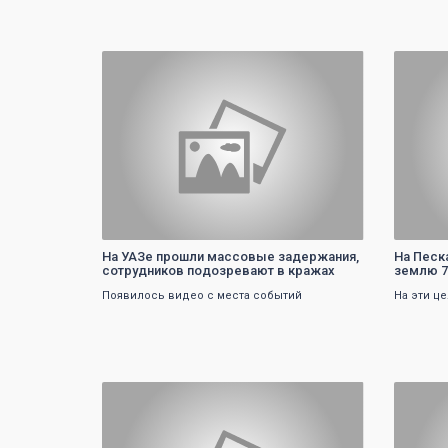
0
На УАЗе прошли массовые задержания,
На Песк
сотрудников подозревают в кражах
землю 7
Появилось видео с места событий
На эти ц
0