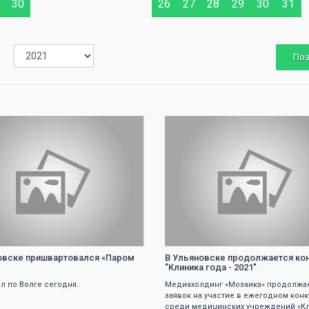
30
26
27
28
29
30
31
По
0
0
овске пришвартовался «Паром
В Ульяновске продолжается ко
"Клиника года - 2021"
л по Волге сегодня.
Медиахолдинг «Мозаика» продолжа
заявок на участие в ежегодном кон
среди медицинских учреждений «К