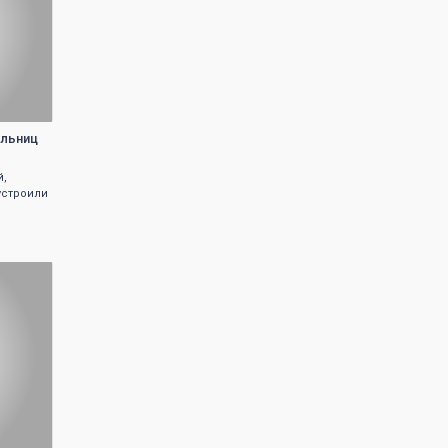
ольниц
й,
устроили