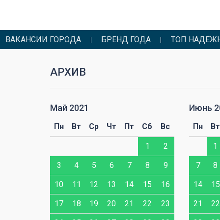
ВАКАНСИИ ГОРОДА
БРЕНД ГОДА
ТОП НАДЕЖ
АРХИВ
Май 2021
Июнь 2
Сб
Вс
Пн
Вт
Ср
Чт
Пт
Сб
Вс
Пн
Вт
3
4
1
2
1
10
11
3
4
5
6
7
8
9
7
8
17
18
10
11
12
13
14
15
16
14
15
24
25
17
18
19
20
21
22
23
21
22