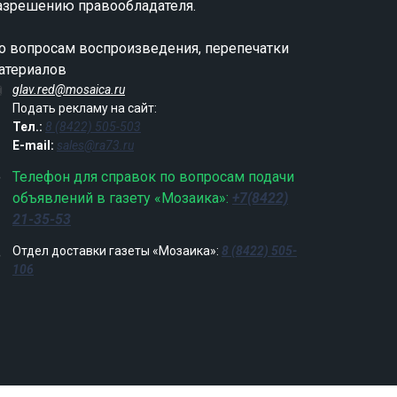
азрешению правообладателя.
о вопросам воспроизведения, перепечатки
атериалов
glav.red@mosaica.ru
Подать рекламу на сайт:
Тел.:
8 (8422) 505-503
E-mail:
sales@ra73.ru
Телефон для справок по вопросам подачи
объявлений в газету «Мозаика»:
+7(8422)
21-35-53
Отдел доставки газеты «Мозаика»:
8 (8422) 505-
106