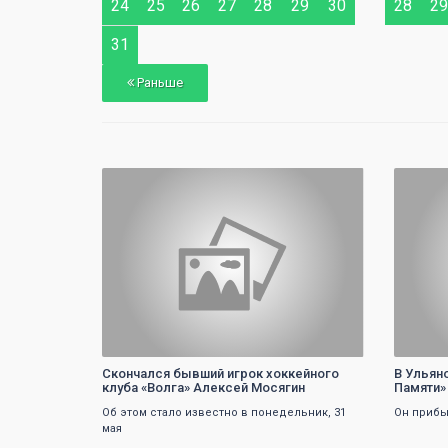
24
25
26
27
28
29
30
28
29
31
Раньше
0
Скончался бывший игрок хоккейного
В Ульян
клуба «Волга» Алексей Мосягин
Памяти»
Об этом стало известно в понедельник, 31
Он прибы
мая