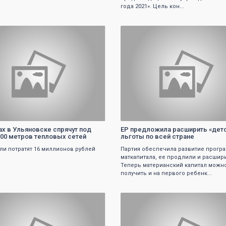
года 2021». Цель кон...
0
0
ах в Ульяновске спрячут под
ЕР предложила расширить «дет
00 метров тепловых сетей
льготы по всей стране
ели потратят 16 миллионов рублей
Партия обеспечила развитие прогр
маткапитала, ее продлили и расшир
Теперь материанский капитал можн
получить и на первого ребенк...
0
0