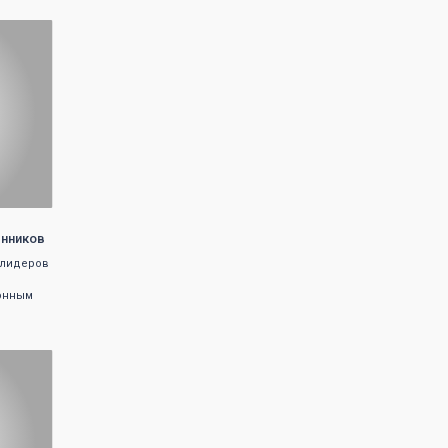
енников
-лидеров
зонным