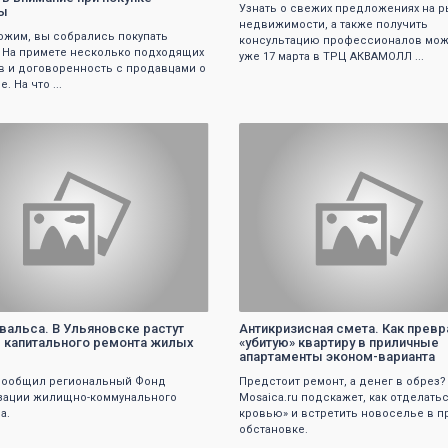
Узнать о свежих предложениях на 
ры
недвижимости, а также получить
жим, вы собрались покупать
консультацию профессионалов мож
. На примете несколько подходящих
уже 17 марта в ТРЦ АКВАМОЛЛ ...
в и договоренность с продавцами о
. На что ...
0
0
 вальса. В Ульяновске растут
Антикризисная смета. Как превр
капитального ремонта жилых
«убитую» квартиру в приличные
апартаменты эконом-варианта
сообщил региональный Фонд
Предстоит ремонт, а денег в обрез?
зации жилищно-коммунального
Mosaica.ru подскажет, как отделать
а.
кровью» и встретить новоселье в п
обстановке.