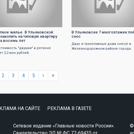
пное жилье. В Ульяновской
В Ульяновске 7 многоэтажек по
 накопить на типовую квартиру
снос
а восемь лет
Двух- и трехэтажные дома снесут в
стоимость "двушки" в регионе
Железнодорожном районе города.
т 2,2 млн рублей.
2
3
4
5
КЛАМА НА САЙТЕ
РЕКЛАМА В ГАЗЕТЕ
Сетевое издание «Главные новости России».
©
Свидетельство ЭЛ № ФС 77-69435 от
w