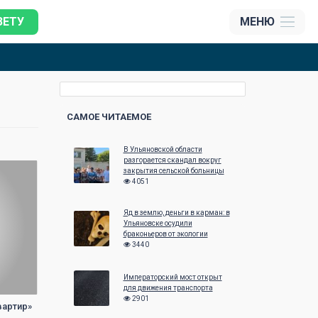
ЗЕТУ
МЕНЮ
САМОЕ ЧИТАЕМОЕ
В Ульяновской области
разгорается скандал вокруг
закрытия сельской больницы
4051
Яд в землю, деньги в карман: в
Ульяновске осудили
браконьеров от экологии
3440
Императорский мост открыт
для движения транспорта
2901
вартир»