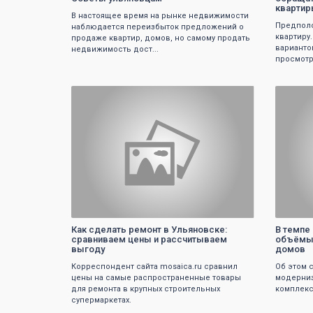
кварти
В настоящее время на рынке недвижимости
Предполо
наблюдается переизбыток предложений о
квартиру
продаже квартир, домов, но самому продать
варианто
недвижимость дост...
просмотре
0
Как сделать ремонт в Ульяновcке:
В темпе
сравниваем цены и рассчитываем
объёмы 
выгоду
домов
Корреспондент сайта mosaica.ru сравнил
Об этом 
цены на самые распространенные товары
модерни
для ремонта в крупных строительных
комплекс
супермаркетах.