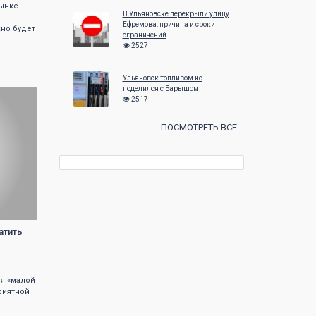
рынке
В Ульяновске перекрыли улицу
Ефремова: причина и сроки
но будет
ограничений
2527
Ульяновск топливом не
поделился с Барышом
2517
ПОСМОТРЕТЬ ВСЕ
атить
ся «малой
риятной