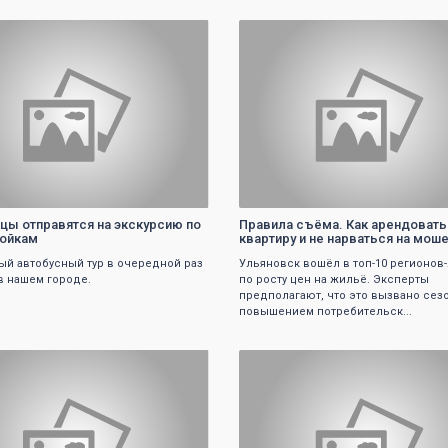
0
0
цы отправятся на экскурсию по
Правила съёма. Как арендовать
ройкам
квартиру и не нарваться на мош
й автобусный тур в очередной раз
Ульяновск вошёл в топ-10 регионов
в нашем городе.
по росту цен на жильё. Эксперты
предполагают, что это вызвано се
повышением потребительск...
0
0