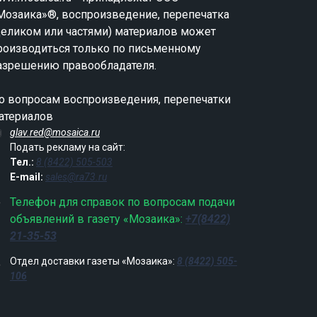
Мозаика»®, воспроизведение, перепечатка
целиком или частями) материалов может
роизводиться только по письменному
азрешению правообладателя.
о вопросам воспроизведения, перепечатки
атериалов
glav.red@mosaica.ru
Подать рекламу на сайт:
Тел.:
8 (8422) 505-503
E-mail:
sales@ra73.ru
Телефон для справок по вопросам подачи
объявлений в газету «Мозаика»:
+7(8422)
21-35-53
Отдел доставки газеты «Мозаика»:
8 (8422) 505-
106